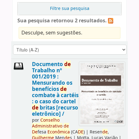
Filtre sua pesquisa
Sua pesquisa retornou 2 resultados.
Desculpe, sem sugestões.
Documento
de
Trabalho nº
001/2019 :
Mensurando os
benefícios
de
combate à cartéis
: o caso do cartel
de
britas [recurso
eletrônico] /
por
Conselho
Administrativo
de
De
fesa
Econômica
(CA
DE
)
|
Resen
de
,
Guilherme
Men
de
s
|
Motta, Lucas Varjão
|