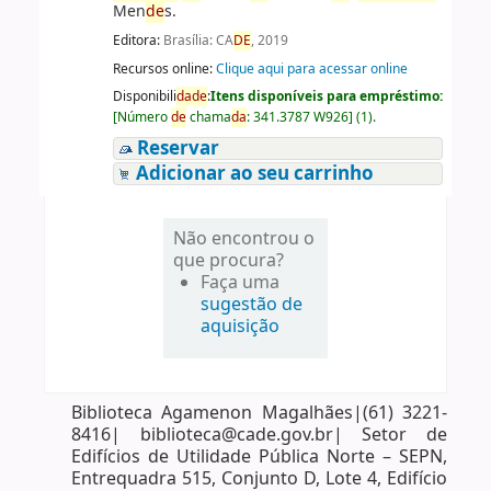
Men
de
s.
Editora:
Brasília: CA
DE
, 2019
Recursos online:
Clique aqui para acessar online
Disponibili
da
de
:
Itens disponíveis para empréstimo:
[
Número
de
chama
da
:
341.3787 W926
]
(1).
Reservar
Adicionar ao seu carrinho
Não encontrou o
que procura?
Faça uma
sugestão de
aquisição
Biblioteca Agamenon Magalhães|(61) 3221-
8416| biblioteca@cade.gov.br| Setor de
Edifícios de Utilidade Pública Norte – SEPN,
Entrequadra 515, Conjunto D, Lote 4, Edifício