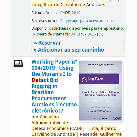
Lima,
Ricardo
Carvalho
de
Andra
de
.
Editora:
Brasília: CA
DE
, 2019
Recursos online:
Clique aqui para acessar online
Disponibili
da
de
:
Itens disponíveis para empréstimo:
[
Número
de
chama
da
:
341.3787 D637
]
(1).
Reservar
Adicionar ao seu carrinho
Working Paper nº
004/2019 : Using
the Moran’s I to
De
tect Bid
Rigging in
Brazilian
Procurement
Auctions [recurso
eletrônico] /
por
Conselho
Administrativo
de
De
fesa
Econômica
(CA
DE
)
|
Lima,
Ricardo
Carvalho
de
Andra
de
|
Resen
de
,
Guilherme