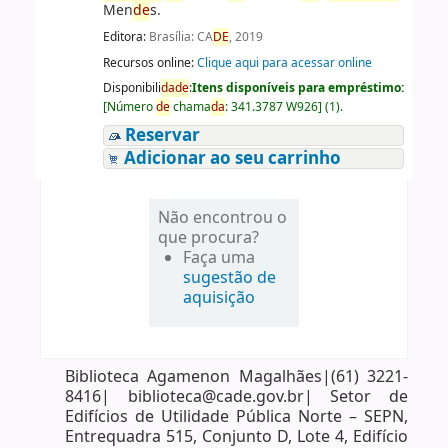
Men
de
s.
Editora:
Brasília: CA
DE
, 2019
Recursos online:
Clique aqui para acessar online
Disponibili
da
de
:
Itens disponíveis para empréstimo:
[
Número
de
chama
da
:
341.3787 W926
]
(1).
Reservar
Adicionar ao seu carrinho
Não encontrou o
que procura?
Faça uma
sugestão de
aquisição
Biblioteca Agamenon Magalhães|(61) 3221-
8416| biblioteca@cade.gov.br| Setor de
Edifícios de Utilidade Pública Norte – SEPN,
Entrequadra 515, Conjunto D, Lote 4, Edifício