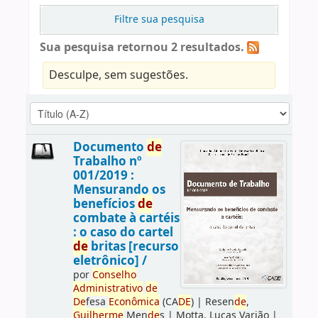
Filtre sua pesquisa
Sua pesquisa retornou 2 resultados.
Desculpe, sem sugestões.
Documento
de
Trabalho nº
001/2019 :
Mensurando os
benefícios
de
combate à cartéis
: o caso do cartel
de
britas [recurso
eletrônico] /
por
Conselho
Administrativo
de
De
fesa
Econômica
(CA
DE
)
|
Resen
de
,
Guilherme
Men
de
s
|
Motta, Lucas Varjão
|