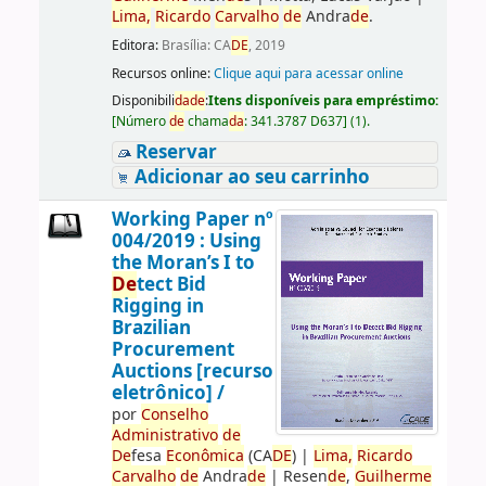
Lima,
Ricardo
Carvalho
de
Andra
de
.
Editora:
Brasília: CA
DE
, 2019
Recursos online:
Clique aqui para acessar online
Disponibili
da
de
:
Itens disponíveis para empréstimo:
[
Número
de
chama
da
:
341.3787 D637
]
(1).
Reservar
Adicionar ao seu carrinho
Working Paper nº
004/2019 : Using
the Moran’s I to
De
tect Bid
Rigging in
Brazilian
Procurement
Auctions [recurso
eletrônico] /
por
Conselho
Administrativo
de
De
fesa
Econômica
(CA
DE
)
|
Lima,
Ricardo
Carvalho
de
Andra
de
|
Resen
de
,
Guilherme