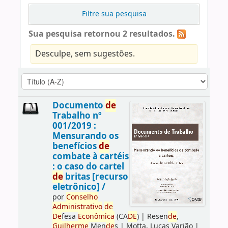
Filtre sua pesquisa
Sua pesquisa retornou 2 resultados.
Desculpe, sem sugestões.
Documento
de
Trabalho nº
001/2019 :
Mensurando os
benefícios
de
combate à cartéis
: o caso do cartel
de
britas [recurso
eletrônico] /
por
Conselho
Administrativo
de
De
fesa
Econômica
(CA
DE
)
|
Resen
de
,
Guilherme
Men
de
s
|
Motta, Lucas Varjão
|