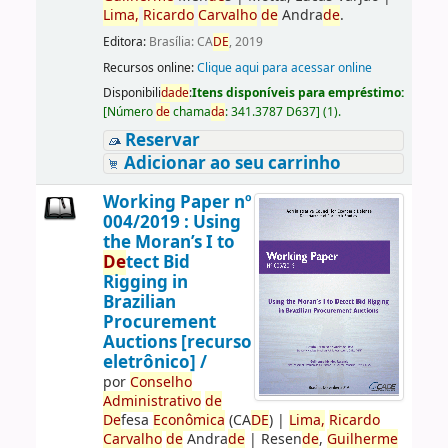
Lima,
Ricardo
Carvalho
de
Andra
de
.
Editora:
Brasília: CA
DE
, 2019
Recursos online:
Clique aqui para acessar online
Disponibili
da
de
:
Itens disponíveis para empréstimo:
[
Número
de
chama
da
:
341.3787 D637
]
(1).
Reservar
Adicionar ao seu carrinho
Working Paper nº
004/2019 : Using
the Moran’s I to
De
tect Bid
Rigging in
Brazilian
Procurement
Auctions [recurso
eletrônico] /
por
Conselho
Administrativo
de
De
fesa
Econômica
(CA
DE
)
|
Lima,
Ricardo
Carvalho
de
Andra
de
|
Resen
de
,
Guilherme