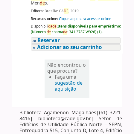
Men
de
s.
Editora:
Brasília: CA
DE
, 2019
Recursos online:
Clique aqui para acessar online
Disponibili
da
de
:
Itens disponíveis para empréstimo:
[
Número
de
chama
da
:
341.3787 W926
]
(1).
Reservar
Adicionar ao seu carrinho
Não encontrou o
que procura?
Faça uma
sugestão de
aquisição
Biblioteca Agamenon Magalhães|(61) 3221-
8416| biblioteca@cade.gov.br| Setor de
Edifícios de Utilidade Pública Norte – SEPN,
Entrequadra 515, Conjunto D, Lote 4, Edifício