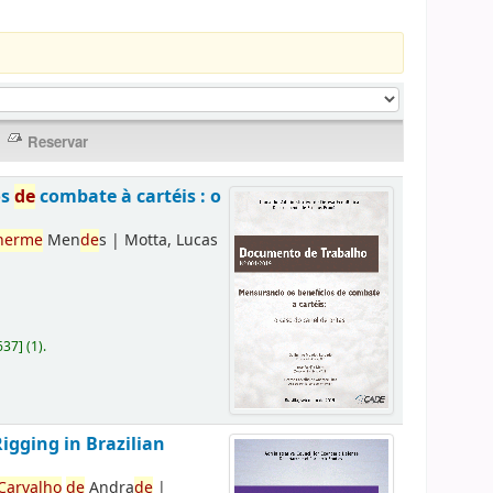
os
de
combate à cartéis : o
herme
Men
de
s
|
Motta, Lucas
637
]
(1).
Rigging in Brazilian
Carvalho
de
Andra
de
|