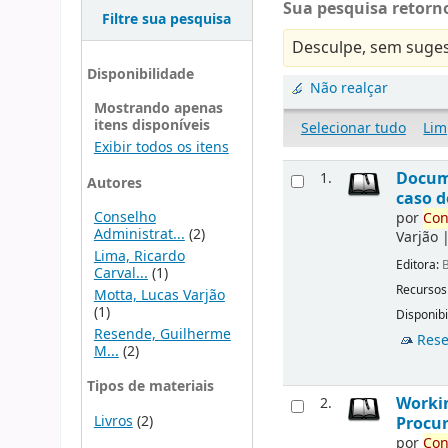
Sua pesquisa retorno
Filtre sua pesquisa
Desculpe, sem suges
Disponibilidade
Não realçar
Mostrando apenas
itens disponíveis
Selecionar tudo
Lim
Exibir todos os itens
Docu
1.
Autores
caso d
Conselho
por
Con
Administrat...
(2)
Varjão
Lima, Ricardo
Editora:
B
Carval...
(1)
Recursos
Motta, Lucas Varjão
(1)
Disponibi
Resende, Guilherme
Rese
M...
(2)
Tipos de materiais
Workin
2.
Livros
(2)
Procur
por
Con