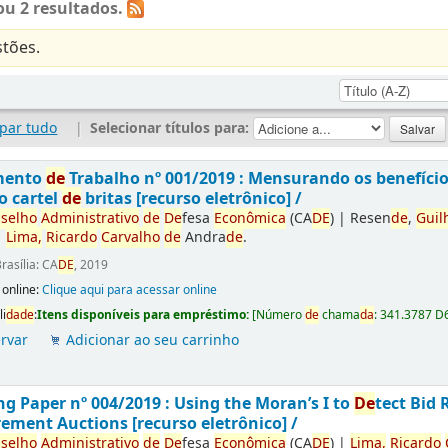
u 2 resultados.
tões.
par tudo
|
Selecionar títulos para:
mento
de
Trabalho nº 001/2019 : Mensurando os benefíci
o cartel
de
britas [recurso eletrônico] /
selho
Administrativo
de
De
fesa
Econômica
(CA
DE
)
|
Resen
de
,
Guil
|
Lima,
Ricardo
Carvalho
de
Andra
de
.
rasília: CA
DE
, 2019
 online:
Clique aqui para acessar online
li
da
de
:
Itens disponíveis para empréstimo:
[
Número
de
chama
da
:
341.3787 D
rvar
Adicionar ao seu carrinho
g Paper nº 004/2019 : Using the Moran’s I to
De
tect Bid 
ement Auctions [recurso eletrônico] /
selho
Administrativo
de
De
fesa
Econômica
(CA
DE
)
|
Lima,
Ricardo