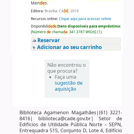
Men
de
s.
Editora:
Brasília: CA
DE
, 2019
Recursos online:
Clique aqui para acessar online
Disponibili
da
de
:
Itens disponíveis para empréstimo:
[
Número
de
chama
da
:
341.3787 W926
]
(1).
Reservar
Adicionar ao seu carrinho
Não encontrou o
que procura?
Faça uma
sugestão de
aquisição
Biblioteca Agamenon Magalhães|(61) 3221-
8416| biblioteca@cade.gov.br| Setor de
Edifícios de Utilidade Pública Norte – SEPN,
Entrequadra 515, Conjunto D, Lote 4, Edifício