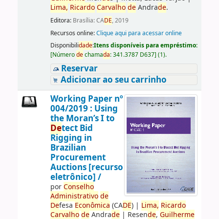
Lima,
Ricardo
Carvalho
de
Andra
de
.
Editora:
Brasília: CA
DE
, 2019
Recursos online:
Clique aqui para acessar online
Disponibili
da
de
:
Itens disponíveis para empréstimo:
[
Número
de
chama
da
:
341.3787 D637
]
(1).
Reservar
Adicionar ao seu carrinho
Working Paper nº
004/2019 : Using
the Moran’s I to
De
tect Bid
Rigging in
Brazilian
Procurement
Auctions [recurso
eletrônico] /
por
Conselho
Administrativo
de
De
fesa
Econômica
(CA
DE
)
|
Lima,
Ricardo
Carvalho
de
Andra
de
|
Resen
de
,
Guilherme