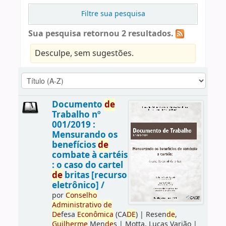
Filtre sua pesquisa
Sua pesquisa retornou 2 resultados.
Desculpe, sem sugestões.
Documento
de
Trabalho nº
001/2019 :
Mensurando os
benefícios
de
combate à cartéis
: o caso do cartel
de
britas [recurso
eletrônico] /
por
Conselho
Administrativo
de
De
fesa
Econômica
(CA
DE
)
|
Resen
de
,
Guilherme
Men
de
s
|
Motta, Lucas Varjão
|