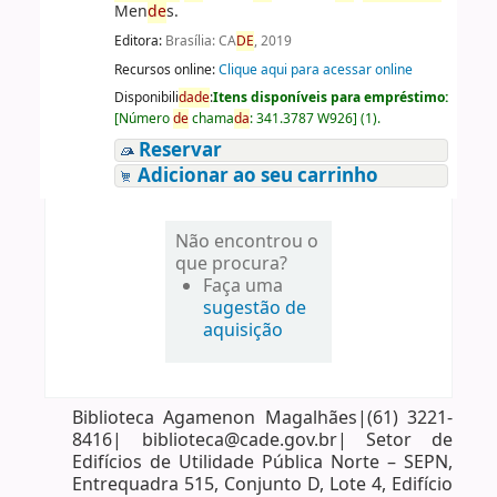
Men
de
s.
Editora:
Brasília: CA
DE
, 2019
Recursos online:
Clique aqui para acessar online
Disponibili
da
de
:
Itens disponíveis para empréstimo:
[
Número
de
chama
da
:
341.3787 W926
]
(1).
Reservar
Adicionar ao seu carrinho
Não encontrou o
que procura?
Faça uma
sugestão de
aquisição
Biblioteca Agamenon Magalhães|(61) 3221-
8416| biblioteca@cade.gov.br| Setor de
Edifícios de Utilidade Pública Norte – SEPN,
Entrequadra 515, Conjunto D, Lote 4, Edifício