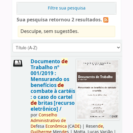
Filtre sua pesquisa
Sua pesquisa retornou 2 resultados.
Desculpe, sem sugestões.
Documento
de
Trabalho nº
001/2019 :
Mensurando os
benefícios
de
combate à cartéis
: o caso do cartel
de
britas [recurso
eletrônico] /
por
Conselho
Administrativo
de
De
fesa
Econômica
(CA
DE
)
|
Resen
de
,
Guilherme
Men
de
s
|
Motta, Lucas Varjão
|