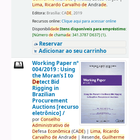
Lima,
Ricardo
Carvalho
de
Andra
de
.
Editora:
Brasília: CA
DE
, 2019
Recursos online:
Clique aqui para acessar online
Disponibili
da
de
:
Itens disponíveis para empréstimo:
[
Número
de
chama
da
:
341.3787 D637
]
(1).
Reservar
Adicionar ao seu carrinho
Working Paper nº
004/2019 : Using
the Moran’s I to
De
tect Bid
Rigging in
Brazilian
Procurement
Auctions [recurso
eletrônico] /
por
Conselho
Administrativo
de
De
fesa
Econômica
(CA
DE
)
|
Lima,
Ricardo
Carvalho
de
Andra
de
|
Resen
de
,
Guilherme