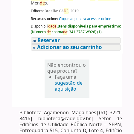
Men
de
s.
Editora:
Brasília: CA
DE
, 2019
Recursos online:
Clique aqui para acessar online
Disponibili
da
de
:
Itens disponíveis para empréstimo:
[
Número
de
chama
da
:
341.3787 W926
]
(1).
Reservar
Adicionar ao seu carrinho
Não encontrou o
que procura?
Faça uma
sugestão de
aquisição
Biblioteca Agamenon Magalhães|(61) 3221-
8416| biblioteca@cade.gov.br| Setor de
Edifícios de Utilidade Pública Norte – SEPN,
Entrequadra 515, Conjunto D, Lote 4, Edifício