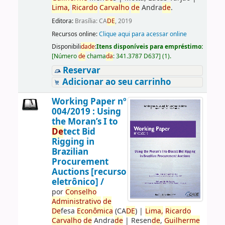
Lima,
Ricardo
Carvalho
de
Andra
de
.
Editora:
Brasília: CA
DE
, 2019
Recursos online:
Clique aqui para acessar online
Disponibili
da
de
:
Itens disponíveis para empréstimo:
[
Número
de
chama
da
:
341.3787 D637
]
(1).
Reservar
Adicionar ao seu carrinho
Working Paper nº
004/2019 : Using
the Moran’s I to
De
tect Bid
Rigging in
Brazilian
Procurement
Auctions [recurso
eletrônico] /
por
Conselho
Administrativo
de
De
fesa
Econômica
(CA
DE
)
|
Lima,
Ricardo
Carvalho
de
Andra
de
|
Resen
de
,
Guilherme