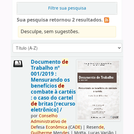
Filtre sua pesquisa
Sua pesquisa retornou 2 resultados.
Desculpe, sem sugestões.
Documento
de
Trabalho nº
001/2019 :
Mensurando os
benefícios
de
combate à cartéis
: o caso do cartel
de
britas [recurso
eletrônico] /
por
Conselho
Administrativo
de
De
fesa
Econômica
(CA
DE
)
|
Resen
de
,
Guilherme
Men
de
s
|
Motta, Lucas Varjão
|