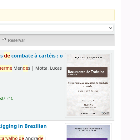
os
de
combate à cartéis : o
herme
Men
de
s
|
Motta, Lucas
637
]
(1).
Rigging in Brazilian
Carvalho
de
Andra
de
|