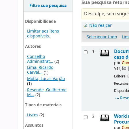
Sua pesquisa retorno
Filtre sua pesquisa
Desculpe, sem suges
Disponibilidade
Não realçar
Limitar aos itens
disponíveis.
Selecionar tudo
Lim
Autores
Docu
1.
Conselho
caso d
Administrat...
(2)
por
Con
Lima, Ricardo
Varjão
Carval...
(1)
Editora:
B
Motta, Lucas Varjão
(1)
Recursos
Resende, Guilherme
Disponibi
M...
(2)
Rese
Tipos de materiais
Livros
(2)
Workin
2.
Procur
Assuntos
por
Con