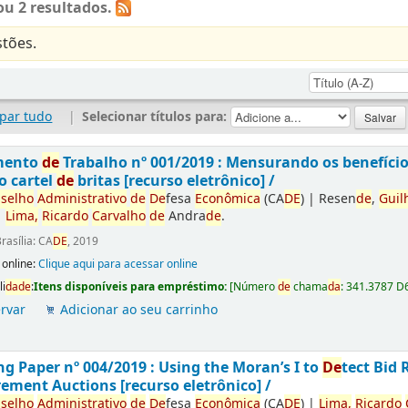
u 2 resultados.
tões.
par tudo
|
Selecionar títulos para:
mento
de
Trabalho nº 001/2019 : Mensurando os benefíci
o cartel
de
britas [recurso eletrônico] /
selho
Administrativo
de
De
fesa
Econômica
(CA
DE
)
|
Resen
de
,
Guil
|
Lima,
Ricardo
Carvalho
de
Andra
de
.
rasília: CA
DE
, 2019
 online:
Clique aqui para acessar online
li
da
de
:
Itens disponíveis para empréstimo:
[
Número
de
chama
da
:
341.3787 D
rvar
Adicionar ao seu carrinho
g Paper nº 004/2019 : Using the Moran’s I to
De
tect Bid 
ement Auctions [recurso eletrônico] /
selho
Administrativo
de
De
fesa
Econômica
(CA
DE
)
|
Lima,
Ricardo