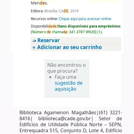
Men
de
s.
Editora:
Brasília: CA
DE
, 2019
Recursos online:
Clique aqui para acessar online
Disponibili
da
de
:
Itens disponíveis para empréstimo:
[
Número
de
chama
da
:
341.3787 W926
]
(1).
Reservar
Adicionar ao seu carrinho
Não encontrou o
que procura?
Faça uma
sugestão de
aquisição
Biblioteca Agamenon Magalhães|(61) 3221-
8416| biblioteca@cade.gov.br| Setor de
Edifícios de Utilidade Pública Norte – SEPN,
Entrequadra 515, Conjunto D, Lote 4, Edifício