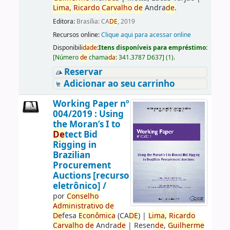
Lima,
Ricardo
Carvalho
de
Andra
de
.
Editora:
Brasília: CA
DE
, 2019
Recursos online:
Clique aqui para acessar online
Disponibili
da
de
:
Itens disponíveis para empréstimo:
[
Número
de
chama
da
:
341.3787 D637
]
(1).
Reservar
Adicionar ao seu carrinho
Working Paper nº
004/2019 : Using
the Moran’s I to
De
tect Bid
Rigging in
Brazilian
Procurement
Auctions [recurso
eletrônico] /
por
Conselho
Administrativo
de
De
fesa
Econômica
(CA
DE
)
|
Lima,
Ricardo
Carvalho
de
Andra
de
|
Resen
de
,
Guilherme