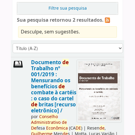
Filtre sua pesquisa
Sua pesquisa retornou 2 resultados.
Desculpe, sem sugestões.
Documento
de
Trabalho nº
001/2019 :
Mensurando os
benefícios
de
combate à cartéis
: o caso do cartel
de
britas [recurso
eletrônico] /
por
Conselho
Administrativo
de
De
fesa
Econômica
(CA
DE
)
|
Resen
de
,
Guilherme
Men
de
s
|
Motta, Lucas Varjão
|