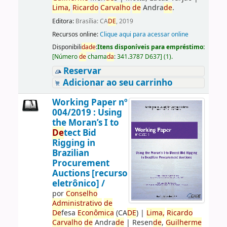
Lima,
Ricardo
Carvalho
de
Andra
de
.
Editora:
Brasília: CA
DE
, 2019
Recursos online:
Clique aqui para acessar online
Disponibili
da
de
:
Itens disponíveis para empréstimo:
[
Número
de
chama
da
:
341.3787 D637
]
(1).
Reservar
Adicionar ao seu carrinho
Working Paper nº
004/2019 : Using
the Moran’s I to
De
tect Bid
Rigging in
Brazilian
Procurement
Auctions [recurso
eletrônico] /
por
Conselho
Administrativo
de
De
fesa
Econômica
(CA
DE
)
|
Lima,
Ricardo
Carvalho
de
Andra
de
|
Resen
de
,
Guilherme