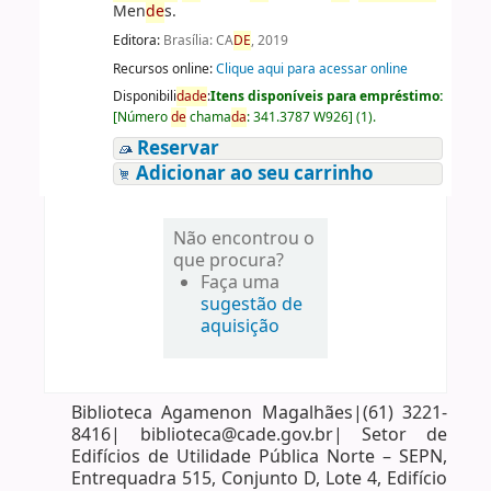
Men
de
s.
Editora:
Brasília: CA
DE
, 2019
Recursos online:
Clique aqui para acessar online
Disponibili
da
de
:
Itens disponíveis para empréstimo:
[
Número
de
chama
da
:
341.3787 W926
]
(1).
Reservar
Adicionar ao seu carrinho
Não encontrou o
que procura?
Faça uma
sugestão de
aquisição
Biblioteca Agamenon Magalhães|(61) 3221-
8416| biblioteca@cade.gov.br| Setor de
Edifícios de Utilidade Pública Norte – SEPN,
Entrequadra 515, Conjunto D, Lote 4, Edifício