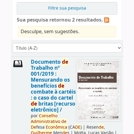
Filtre sua pesquisa
Sua pesquisa retornou 2 resultados.
Desculpe, sem sugestões.
Documento
de
Trabalho nº
001/2019 :
Mensurando os
benefícios
de
combate à cartéis
: o caso do cartel
de
britas [recurso
eletrônico] /
por
Conselho
Administrativo
de
De
fesa
Econômica
(CA
DE
)
|
Resen
de
,
Guilherme
Men
de
s
|
Motta, Lucas Varjão
|