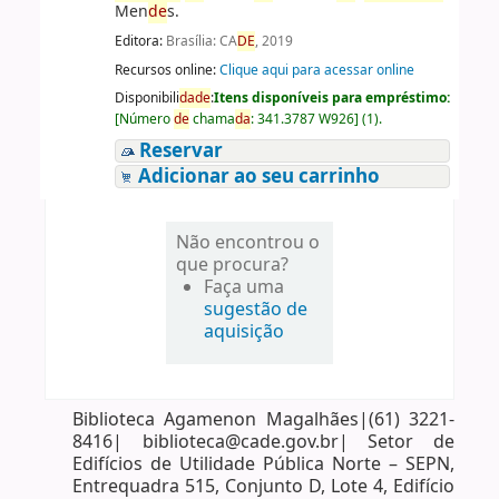
Men
de
s.
Editora:
Brasília: CA
DE
, 2019
Recursos online:
Clique aqui para acessar online
Disponibili
da
de
:
Itens disponíveis para empréstimo:
[
Número
de
chama
da
:
341.3787 W926
]
(1).
Reservar
Adicionar ao seu carrinho
Não encontrou o
que procura?
Faça uma
sugestão de
aquisição
Biblioteca Agamenon Magalhães|(61) 3221-
8416| biblioteca@cade.gov.br| Setor de
Edifícios de Utilidade Pública Norte – SEPN,
Entrequadra 515, Conjunto D, Lote 4, Edifício