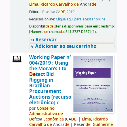
Lima,
Ricardo
Carvalho
de
Andra
de
.
Editora:
Brasília: CA
DE
, 2019
Recursos online:
Clique aqui para acessar online
Disponibili
da
de
:
Itens disponíveis para empréstimo:
[
Número
de
chama
da
:
341.3787 D637
]
(1).
Reservar
Adicionar ao seu carrinho
Working Paper nº
004/2019 : Using
the Moran’s I to
De
tect Bid
Rigging in
Brazilian
Procurement
Auctions [recurso
eletrônico] /
por
Conselho
Administrativo
de
De
fesa
Econômica
(CA
DE
)
|
Lima,
Ricardo
Carvalho
de
Andra
de
|
Resen
de
,
Guilherme