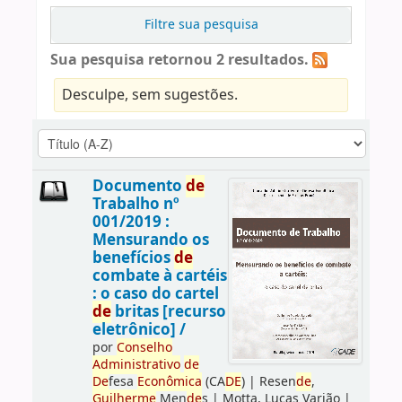
Filtre sua pesquisa
Sua pesquisa retornou 2 resultados.
Desculpe, sem sugestões.
Documento
de
Trabalho nº
001/2019 :
Mensurando os
benefícios
de
combate à cartéis
: o caso do cartel
de
britas [recurso
eletrônico] /
por
Conselho
Administrativo
de
De
fesa
Econômica
(CA
DE
)
|
Resen
de
,
Guilherme
Men
de
s
|
Motta, Lucas Varjão
|