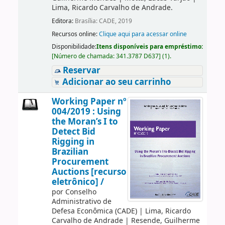
Lima, Ricardo Carvalho de Andrade.
Editora:
Brasília: CADE, 2019
Recursos online:
Clique aqui para acessar online
Disponibilidade:
Itens disponíveis para empréstimo:
[
Número de chamada:
341.3787 D637
]
(1).
Reservar
Adicionar ao seu carrinho
Working Paper nº
004/2019 : Using
the Moran’s I to
Detect Bid
Rigging in
Brazilian
Procurement
Auctions [recurso
eletrônico] /
por
Conselho
Administrativo de
Defesa Econômica (CADE)
|
Lima, Ricardo
Carvalho de Andrade
|
Resende, Guilherme