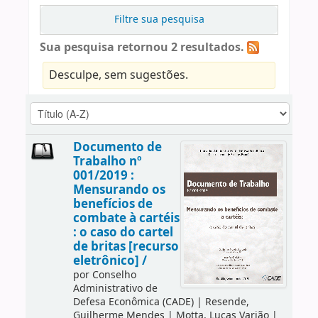
Filtre sua pesquisa
Sua pesquisa retornou 2 resultados.
Desculpe, sem sugestões.
Documento de
Trabalho nº
001/2019 :
Mensurando os
benefícios de
combate à cartéis
: o caso do cartel
de britas [recurso
eletrônico] /
por
Conselho
Administrativo de
Defesa Econômica (CADE)
|
Resende,
Guilherme Mendes
|
Motta, Lucas Varjão
|