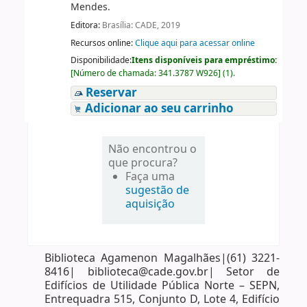
Mendes.
Editora:
Brasília: CADE, 2019
Recursos online:
Clique aqui para acessar online
Disponibilidade:
Itens disponíveis para empréstimo:
[
Número de chamada:
341.3787 W926
]
(1).
Reservar
Adicionar ao seu carrinho
Não encontrou o
que procura?
Faça uma
sugestão de
aquisição
Biblioteca Agamenon Magalhães|(61) 3221-
8416| biblioteca@cade.gov.br| Setor de
Edifícios de Utilidade Pública Norte – SEPN,
Entrequadra 515, Conjunto D, Lote 4, Edifício