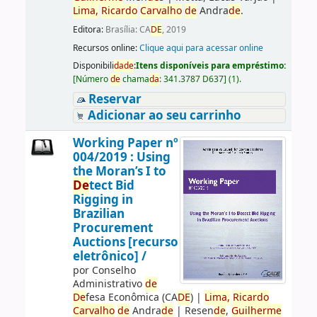
Lima,
Ricardo
Carvalho
de
Andra
de
.
Editora:
Brasília: CA
DE
, 2019
Recursos online:
Clique aqui para acessar online
Disponibili
da
de
:
Itens disponíveis para empréstimo:
[
Número
de
chama
da
:
341.3787 D637
]
(1).
Reservar
Adicionar ao seu carrinho
Working Paper nº
004/2019 : Using
the Moran’s I to
De
tect Bid
Rigging in
Brazilian
Procurement
Auctions [recurso
eletrônico] /
por
Conselho
Administrativo
de
De
fesa Econômica (CA
DE
)
|
Lima,
Ricardo
Carvalho
de
Andra
de
|
Resen
de
,
Guilherme