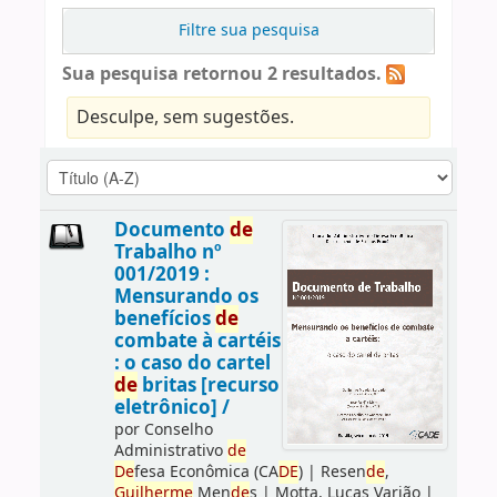
Filtre sua pesquisa
Sua pesquisa retornou 2 resultados.
Desculpe, sem sugestões.
Documento
de
Trabalho nº
001/2019 :
Mensurando os
benefícios
de
combate à cartéis
: o caso do cartel
de
britas [recurso
eletrônico] /
por
Conselho
Administrativo
de
De
fesa Econômica (CA
DE
)
|
Resen
de
,
Guilherme
Men
de
s
|
Motta, Lucas Varjão
|