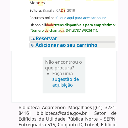
Men
de
s.
Editora:
Brasília: CA
DE
, 2019
Recursos online:
Clique aqui para acessar online
Disponibili
da
de
:
Itens disponíveis para empréstimo:
[
Número
de
chama
da
:
341.3787 W926
]
(1).
Reservar
Adicionar ao seu carrinho
Não encontrou o
que procura?
Faça uma
sugestão de
aquisição
Biblioteca Agamenon Magalhães|(61) 3221-
8416| biblioteca@cade.gov.br| Setor de
Edifícios de Utilidade Pública Norte – SEPN,
Entrequadra 515, Conjunto D, Lote 4, Edifício