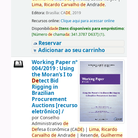
Lima,
Ricardo
Carvalho
de
Andra
de
.
Editora:
Brasília: CA
DE
, 2019
Recursos online:
Clique aqui para acessar online
Disponibili
da
de
:
Itens disponíveis para empréstimo:
[
Número
de
chama
da
:
341.3787 D637
]
(1).
Reservar
Adicionar ao seu carrinho
Working Paper nº
004/2019 : Using
the Moran’s I to
De
tect Bid
Rigging in
Brazilian
Procurement
Auctions [recurso
eletrônico] /
por
Conselho
Administrativo
de
De
fesa Econômica (CA
DE
)
|
Lima,
Ricardo
Carvalho
de
Andra
de
|
Resen
de
,
Guilherme