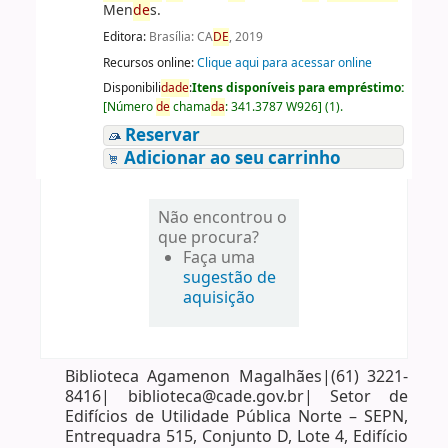
Men
de
s.
Editora:
Brasília: CA
DE
, 2019
Recursos online:
Clique aqui para acessar online
Disponibili
da
de
:
Itens disponíveis para empréstimo:
[
Número
de
chama
da
:
341.3787 W926
]
(1).
Reservar
Adicionar ao seu carrinho
Não encontrou o
que procura?
Faça uma
sugestão de
aquisição
Biblioteca Agamenon Magalhães|(61) 3221-
8416| biblioteca@cade.gov.br| Setor de
Edifícios de Utilidade Pública Norte – SEPN,
Entrequadra 515, Conjunto D, Lote 4, Edifício