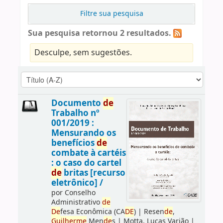
Filtre sua pesquisa
Sua pesquisa retornou 2 resultados.
Desculpe, sem sugestões.
Documento
de
Trabalho nº
001/2019 :
Mensurando os
benefícios
de
combate à cartéis
: o caso do cartel
de
britas [recurso
eletrônico] /
por
Conselho
Administrativo
de
De
fesa Econômica (CA
DE
)
|
Resen
de
,
Guilherme
Men
de
s
|
Motta, Lucas Varjão
|