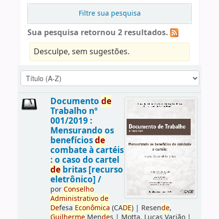
Filtre sua pesquisa
Sua pesquisa retornou 2 resultados.
Desculpe, sem sugestões.
Documento
de
Trabalho nº
001/2019 :
Mensurando os
benefícios
de
combate à cartéis
: o caso do cartel
de
britas [recurso
eletrônico] /
por
Conselho
Administrativo
de
De
fesa
Econômica
(CA
DE
)
|
Resen
de
,
Guilherme
Men
de
s
|
Motta, Lucas Varjão
|