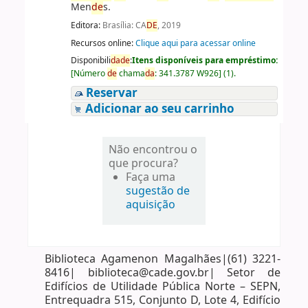
Men
de
s.
Editora:
Brasília: CA
DE
, 2019
Recursos online:
Clique aqui para acessar online
Disponibili
da
de
:
Itens disponíveis para empréstimo:
[
Número
de
chama
da
:
341.3787 W926
]
(1).
Reservar
Adicionar ao seu carrinho
Não encontrou o
que procura?
Faça uma
sugestão de
aquisição
Biblioteca Agamenon Magalhães|(61) 3221-
8416| biblioteca@cade.gov.br| Setor de
Edifícios de Utilidade Pública Norte – SEPN,
Entrequadra 515, Conjunto D, Lote 4, Edifício