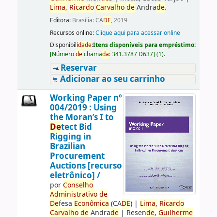
Lima,
Ricardo
Carvalho
de
Andra
de
.
Editora:
Brasília: CA
DE
, 2019
Recursos online:
Clique aqui para acessar online
Disponibili
da
de
:
Itens disponíveis para empréstimo:
[
Número
de
chama
da
:
341.3787 D637
]
(1).
Reservar
Adicionar ao seu carrinho
Working Paper nº
004/2019 : Using
the Moran’s I to
De
tect Bid
Rigging in
Brazilian
Procurement
Auctions [recurso
eletrônico] /
por
Conselho
Administrativo
de
De
fesa
Econômica
(CA
DE
)
|
Lima,
Ricardo
Carvalho
de
Andra
de
|
Resen
de
,
Guilherme