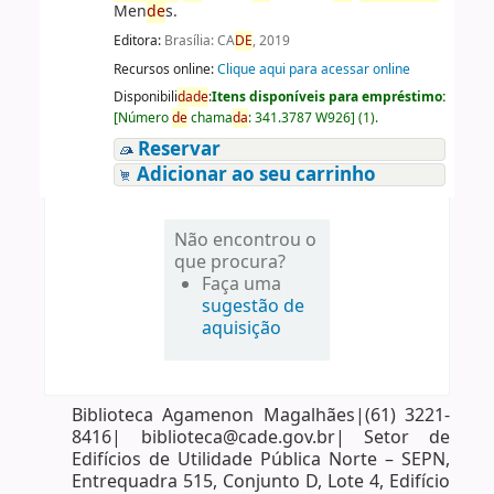
Men
de
s.
Editora:
Brasília: CA
DE
, 2019
Recursos online:
Clique aqui para acessar online
Disponibili
da
de
:
Itens disponíveis para empréstimo:
[
Número
de
chama
da
:
341.3787 W926
]
(1).
Reservar
Adicionar ao seu carrinho
Não encontrou o
que procura?
Faça uma
sugestão de
aquisição
Biblioteca Agamenon Magalhães|(61) 3221-
8416| biblioteca@cade.gov.br| Setor de
Edifícios de Utilidade Pública Norte – SEPN,
Entrequadra 515, Conjunto D, Lote 4, Edifício