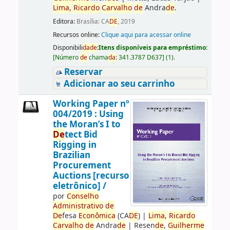
Lima,
Ricardo
Carvalho
de
Andra
de
.
Editora:
Brasília: CA
DE
, 2019
Recursos online:
Clique aqui para acessar online
Disponibili
da
de
:
Itens disponíveis para empréstimo:
[
Número
de
chama
da
:
341.3787 D637
]
(1).
Reservar
Adicionar ao seu carrinho
Working Paper nº
004/2019 : Using
the Moran’s I to
De
tect Bid
Rigging in
Brazilian
Procurement
Auctions [recurso
eletrônico] /
por
Conselho
Administrativo
de
De
fesa
Econômica
(CA
DE
)
|
Lima,
Ricardo
Carvalho
de
Andra
de
|
Resen
de
,
Guilherme