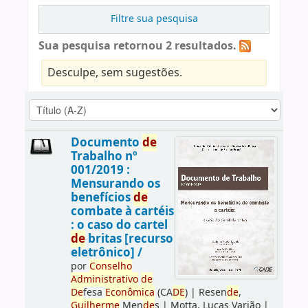
Filtre sua pesquisa
Sua pesquisa retornou 2 resultados.
Desculpe, sem sugestões.
Documento
de
Trabalho nº
001/2019 :
Mensurando os
benefícios
de
combate à cartéis
: o caso do cartel
de
britas [recurso
eletrônico] /
por
Conselho
Administrativo
de
De
fesa
Econômica
(CA
DE
)
|
Resen
de
,
Guilherme
Men
de
s
|
Motta, Lucas Varjão
|