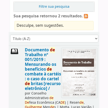
Filtre sua pesquisa
Sua pesquisa retornou 2 resultados.
Desculpe, sem sugestões.
Documento
de
Trabalho nº
001/2019 :
Mensurando os
benefícios
de
combate à cartéis
: o caso do cartel
de
britas [recurso
eletrônico] /
por
Conselho
Administrativo
de
De
fesa Econômica (CA
DE
)
|
Resen
de
,
Guilherme
Men
de
s
|
Motta, Lucas Varjão
|