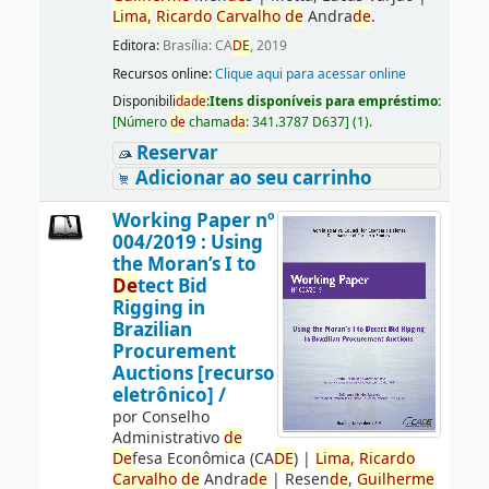
Lima,
Ricardo
Carvalho
de
Andra
de
.
Editora:
Brasília: CA
DE
, 2019
Recursos online:
Clique aqui para acessar online
Disponibili
da
de
:
Itens disponíveis para empréstimo:
[
Número
de
chama
da
:
341.3787 D637
]
(1).
Reservar
Adicionar ao seu carrinho
Working Paper nº
004/2019 : Using
the Moran’s I to
De
tect Bid
Rigging in
Brazilian
Procurement
Auctions [recurso
eletrônico] /
por
Conselho
Administrativo
de
De
fesa Econômica (CA
DE
)
|
Lima,
Ricardo
Carvalho
de
Andra
de
|
Resen
de
,
Guilherme