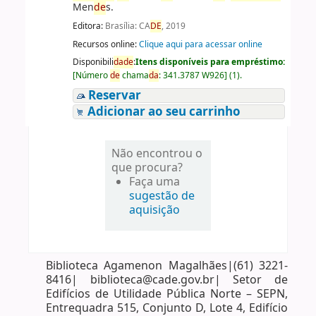
Men
de
s.
Editora:
Brasília: CA
DE
, 2019
Recursos online:
Clique aqui para acessar online
Disponibili
da
de
:
Itens disponíveis para empréstimo:
[
Número
de
chama
da
:
341.3787 W926
]
(1).
Reservar
Adicionar ao seu carrinho
Não encontrou o
que procura?
Faça uma
sugestão de
aquisição
Biblioteca Agamenon Magalhães|(61) 3221-
8416| biblioteca@cade.gov.br| Setor de
Edifícios de Utilidade Pública Norte – SEPN,
Entrequadra 515, Conjunto D, Lote 4, Edifício