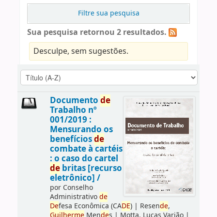
Filtre sua pesquisa
Sua pesquisa retornou 2 resultados.
Desculpe, sem sugestões.
Documento
de
Trabalho nº
001/2019 :
Mensurando os
benefícios
de
combate à cartéis
: o caso do cartel
de
britas [recurso
eletrônico] /
por
Conselho
Administrativo
de
De
fesa Econômica (CA
DE
)
|
Resen
de
,
Guilherme
Men
de
s
|
Motta, Lucas Varjão
|