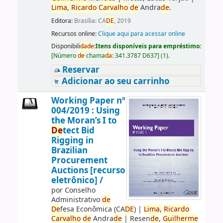
Lima,
Ricardo
Carvalho
de
Andra
de
.
Editora:
Brasília: CA
DE
, 2019
Recursos online:
Clique aqui para acessar online
Disponibili
da
de
:
Itens disponíveis para empréstimo:
[
Número
de
chama
da
:
341.3787 D637
]
(1).
Reservar
Adicionar ao seu carrinho
Working Paper nº
004/2019 : Using
the Moran’s I to
De
tect Bid
Rigging in
Brazilian
Procurement
Auctions [recurso
eletrônico] /
por
Conselho
Administrativo
de
De
fesa Econômica (CA
DE
)
|
Lima,
Ricardo
Carvalho
de
Andra
de
|
Resen
de
,
Guilherme