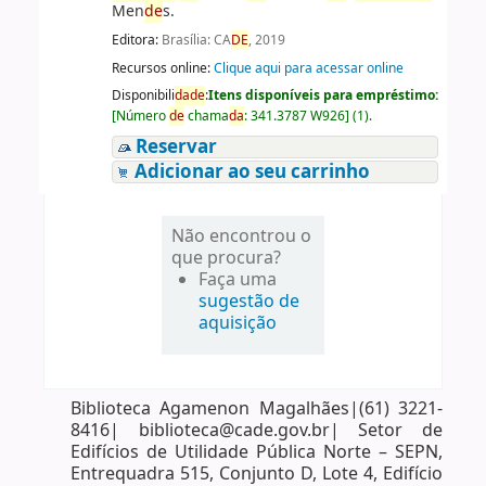
Men
de
s.
Editora:
Brasília: CA
DE
, 2019
Recursos online:
Clique aqui para acessar online
Disponibili
da
de
:
Itens disponíveis para empréstimo:
[
Número
de
chama
da
:
341.3787 W926
]
(1).
Reservar
Adicionar ao seu carrinho
Não encontrou o
que procura?
Faça uma
sugestão de
aquisição
Biblioteca Agamenon Magalhães|(61) 3221-
8416| biblioteca@cade.gov.br| Setor de
Edifícios de Utilidade Pública Norte – SEPN,
Entrequadra 515, Conjunto D, Lote 4, Edifício