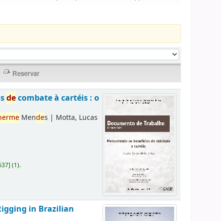
os
de
combate à cartéis : o
herme
Men
de
s
|
Motta, Lucas
637
]
(1).
Rigging in Brazilian