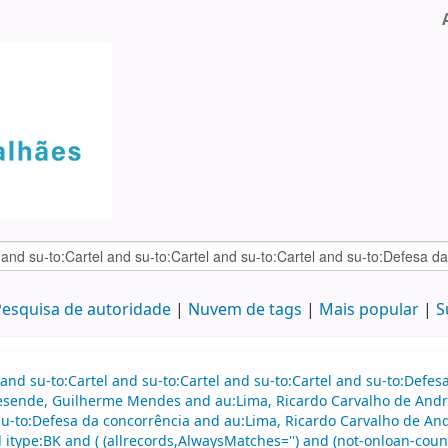
esquisa de autoridade
Nuvem de tags
Mais popular
S
and su-to:Cartel and su-to:Cartel and su-to:Cartel and su-to:Defe
esende, Guilherme Mendes and au:Lima, Ricardo Carvalho de Andra
u-to:Defesa da concorrência and au:Lima, Ricardo Carvalho de And
pe:BK and ( (allrecords,AlwaysMatches='') and (not-onloan-count,s