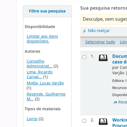
Sua pesquisa retorno
Filtre sua pesquisa
Desculpe, sem suges
Disponibilidade
Não realçar
Limitar aos itens
disponíveis.
Selecionar tudo
Lim
Autores
Docu
1.
Conselho
caso d
Administrat...
(2)
por
Con
Lima, Ricardo
Varjão
Carval...
(1)
Editora:
B
Motta, Lucas Varjão
(1)
Recursos
Resende, Guilherme
Disponibi
M...
(2)
Rese
Tipos de materiais
Livros
(2)
Workin
2.
Procur