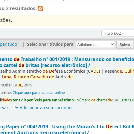
u 2 resultados.
tões.
par tudo
|
Selecionar títulos para:
mento
de
Trabalho nº 001/2019 : Mensurando os benefíci
o cartel
de
britas [recurso eletrônico] /
selho Administrativo
de
De
fesa Econômica (CA
DE
)
|
Resen
de
,
Guil
|
Lima,
Ricardo
Carvalho
de
Andra
de
.
rasília: CA
DE
, 2019
 online:
Clique aqui para acessar online
li
da
de
:
Itens disponíveis para empréstimo:
[
Número
de
chama
da
:
341.3787 D
rvar
Adicionar ao seu carrinho
g Paper nº 004/2019 : Using the Moran’s I to
De
tect Bid 
ement Auctions [recurso eletrônico] /