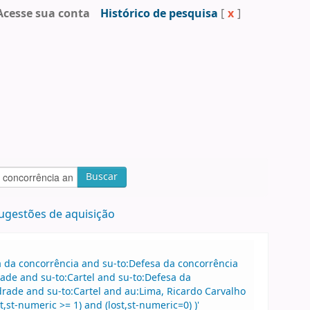
Acesse sua conta
Histórico de pesquisa
[
x
]
Buscar
ugestões de aquisição
sa da concorrência and su-to:Defesa da concorrência
de and su-to:Cartel and su-to:Defesa da
rade and su-to:Cartel and au:Lima, Ricardo Carvalho
t-numeric >= 1) and (lost,st-numeric=0) )'