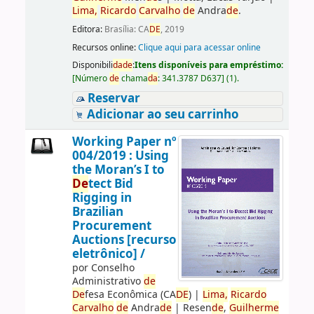
Lima,
Ricardo
Carvalho
de
Andra
de
.
Editora:
Brasília: CA
DE
, 2019
Recursos online:
Clique aqui para acessar online
Disponibili
da
de
:
Itens disponíveis para empréstimo:
[
Número
de
chama
da
:
341.3787 D637
]
(1).
Reservar
Adicionar ao seu carrinho
Working Paper nº
004/2019 : Using
the Moran’s I to
De
tect Bid
Rigging in
Brazilian
Procurement
Auctions [recurso
eletrônico] /
por
Conselho
Administrativo
de
De
fesa Econômica (CA
DE
)
|
Lima,
Ricardo
Carvalho
de
Andra
de
|
Resen
de
,
Guilherme