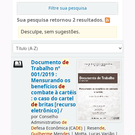
Filtre sua pesquisa
Sua pesquisa retornou 2 resultados.
Desculpe, sem sugestões.
Documento
de
Trabalho nº
001/2019 :
Mensurando os
benefícios
de
combate à cartéis
: o caso do cartel
de
britas [recurso
eletrônico] /
por
Conselho
Administrativo
de
De
fesa Econômica (CA
DE
)
|
Resen
de
,
Guilherme
Men
de
s
|
Motta, Lucas Varjão
|