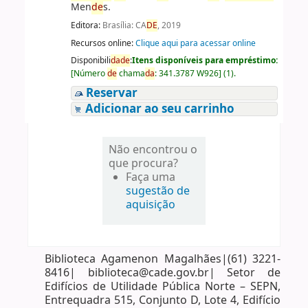
Men
de
s.
Editora:
Brasília: CA
DE
, 2019
Recursos online:
Clique aqui para acessar online
Disponibili
da
de
:
Itens disponíveis para empréstimo:
[
Número
de
chama
da
:
341.3787 W926
]
(1).
Reservar
Adicionar ao seu carrinho
Não encontrou o
que procura?
Faça uma
sugestão de
aquisição
Biblioteca Agamenon Magalhães|(61) 3221-
8416| biblioteca@cade.gov.br| Setor de
Edifícios de Utilidade Pública Norte – SEPN,
Entrequadra 515, Conjunto D, Lote 4, Edifício