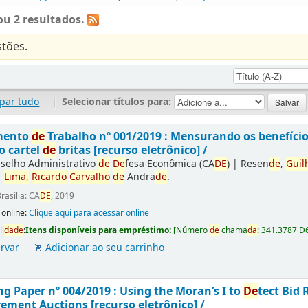
u 2 resultados.
tões.
par tudo
|
Selecionar títulos para:
mento
de
Trabalho nº 001/2019 : Mensurando os benefíci
o cartel
de
britas [recurso eletrônico] /
selho Administrativo
de
De
fesa Econômica (CA
DE
)
|
Resen
de
,
Guil
|
Lima,
Ricardo
Carvalho
de
Andra
de
.
rasília: CA
DE
, 2019
 online:
Clique aqui para acessar online
li
da
de
:
Itens disponíveis para empréstimo:
[
Número
de
chama
da
:
341.3787 D
rvar
Adicionar ao seu carrinho
g Paper nº 004/2019 : Using the Moran’s I to
De
tect Bid 
ement Auctions [recurso eletrônico] /