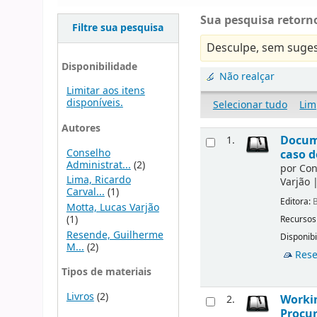
Sua pesquisa retorno
Filtre sua pesquisa
Desculpe, sem suges
Disponibilidade
Não realçar
Limitar aos itens
disponíveis.
Selecionar tudo
Lim
Autores
Docu
1.
Conselho
caso d
Administrat...
(2)
por
Con
Lima, Ricardo
Varjão
Carval...
(1)
Editora:
B
Motta, Lucas Varjão
(1)
Recursos
Resende, Guilherme
Disponibi
M...
(2)
Rese
Tipos de materiais
Livros
(2)
Workin
2.
Procur