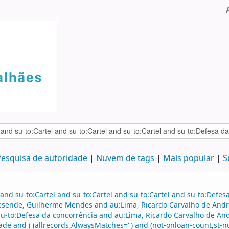
esquisa de autoridade
Nuvem de tags
Mais popular
S
and su-to:Cartel and su-to:Cartel and su-to:Cartel and su-to:Defe
esende, Guilherme Mendes and au:Lima, Ricardo Carvalho de Andra
u-to:Defesa da concorrência and au:Lima, Ricardo Carvalho de And
e and ( (allrecords,AlwaysMatches='') and (not-onloan-count,st-num