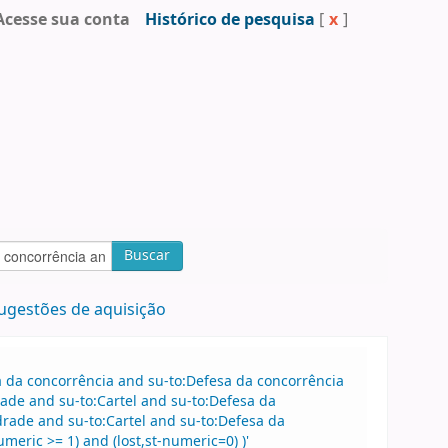
Acesse sua conta
Histórico de pesquisa
[
x
]
Buscar
ugestões de aquisição
sa da concorrência and su-to:Defesa da concorrência
de and su-to:Cartel and su-to:Defesa da
rade and su-to:Cartel and su-to:Defesa da
eric >= 1) and (lost,st-numeric=0) )'