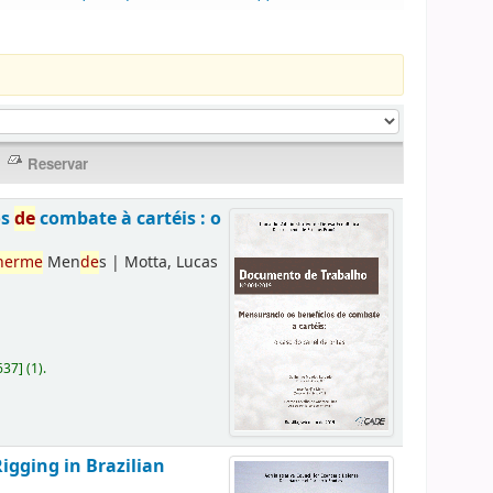
os
de
combate à cartéis : o
herme
Men
de
s
|
Motta, Lucas
637
]
(1).
Rigging in Brazilian