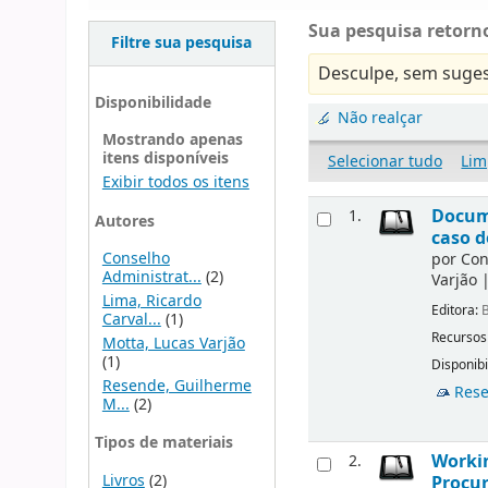
Sua pesquisa retorno
Filtre sua pesquisa
Desculpe, sem suges
Disponibilidade
Não realçar
Mostrando apenas
itens disponíveis
Selecionar tudo
Lim
Exibir todos os itens
Docu
1.
Autores
caso d
Conselho
por
Con
Administrat...
(2)
Varjão
Lima, Ricardo
Editora:
B
Carval...
(1)
Recursos
Motta, Lucas Varjão
(1)
Disponibi
Resende, Guilherme
Rese
M...
(2)
Tipos de materiais
Workin
2.
Livros
(2)
Procur