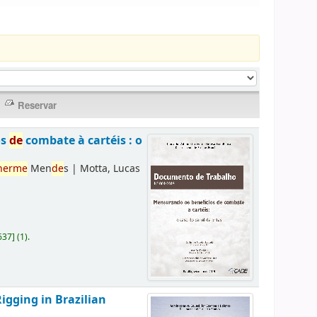
os
de
combate à cartéis : o
herme
Men
de
s
|
Motta, Lucas
637
]
(1).
Rigging in Brazilian