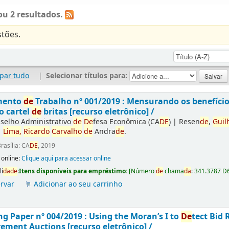
u 2 resultados.
tões.
par tudo
|
Selecionar títulos para:
mento
de
Trabalho nº 001/2019 : Mensurando os benefíci
o cartel
de
britas [recurso eletrônico] /
selho Administrativo
de
De
fesa Econômica (CA
DE
)
|
Resen
de
,
Guil
|
Lima,
Ricardo
Carvalho
de
Andra
de
.
rasília: CA
DE
, 2019
 online:
Clique aqui para acessar online
li
da
de
:
Itens disponíveis para empréstimo:
[
Número
de
chama
da
:
341.3787 D
rvar
Adicionar ao seu carrinho
g Paper nº 004/2019 : Using the Moran’s I to
De
tect Bid 
ement Auctions [recurso eletrônico] /