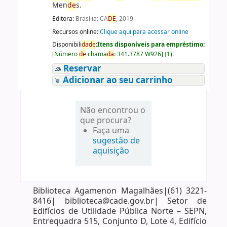
Men
de
s.
Editora:
Brasília: CA
DE
, 2019
Recursos online:
Clique aqui para acessar online
Disponibili
da
de
:
Itens disponíveis para empréstimo:
[
Número
de
chama
da
:
341.3787 W926
]
(1).
Reservar
Adicionar ao seu carrinho
Não encontrou o
que procura?
Faça uma
sugestão de
aquisição
Biblioteca Agamenon Magalhães|(61) 3221-
8416| biblioteca@cade.gov.br| Setor de
Edifícios de Utilidade Pública Norte – SEPN,
Entrequadra 515, Conjunto D, Lote 4, Edifício