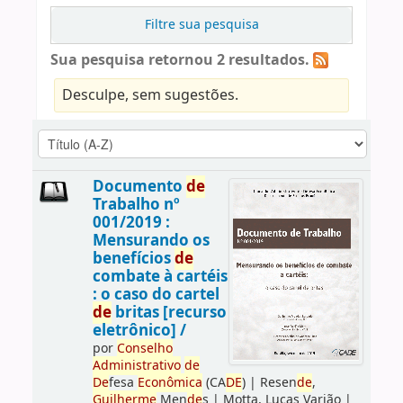
Filtre sua pesquisa
Sua pesquisa retornou 2 resultados.
Desculpe, sem sugestões.
Documento
de
Trabalho nº
001/2019 :
Mensurando os
benefícios
de
combate à cartéis
: o caso do cartel
de
britas [recurso
eletrônico] /
por
Conselho
Administrativo
de
De
fesa
Econômica
(CA
DE
)
|
Resen
de
,
Guilherme
Men
de
s
|
Motta, Lucas Varjão
|