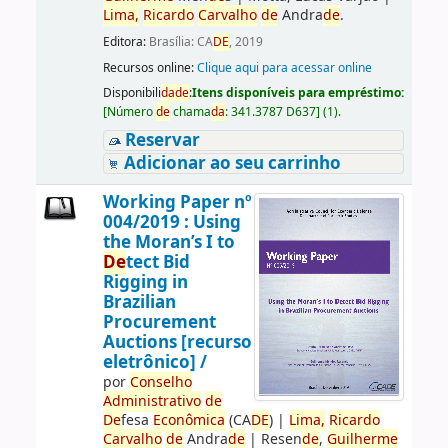
Lima,
Ricardo
Carvalho
de
Andra
de
.
Editora:
Brasília: CA
DE
, 2019
Recursos online:
Clique aqui para acessar online
Disponibili
da
de
:
Itens disponíveis para empréstimo:
[
Número
de
chama
da
:
341.3787 D637
]
(1).
Reservar
Adicionar ao seu carrinho
Working Paper nº
004/2019 : Using
the Moran’s I to
De
tect Bid
Rigging in
Brazilian
Procurement
Auctions [recurso
eletrônico] /
por
Conselho
Administrativo
de
De
fesa
Econômica
(CA
DE
)
|
Lima,
Ricardo
Carvalho
de
Andra
de
|
Resen
de
,
Guilherme