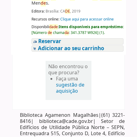
Men
de
s.
Editora:
Brasília: CA
DE
, 2019
Recursos online:
Clique aqui para acessar online
Disponibili
da
de
:
Itens disponíveis para empréstimo:
[
Número
de
chama
da
:
341.3787 W926
]
(1).
Reservar
Adicionar ao seu carrinho
Não encontrou o
que procura?
Faça uma
sugestão de
aquisição
Biblioteca Agamenon Magalhães|(61) 3221-
8416| biblioteca@cade.gov.br| Setor de
Edifícios de Utilidade Pública Norte – SEPN,
Entrequadra 515, Conjunto D, Lote 4, Edifício