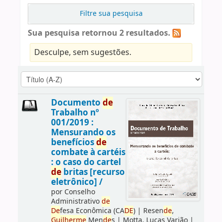
Filtre sua pesquisa
Sua pesquisa retornou 2 resultados.
Desculpe, sem sugestões.
Documento
de
Trabalho nº
001/2019 :
Mensurando os
benefícios
de
combate à cartéis
: o caso do cartel
de
britas [recurso
eletrônico] /
por
Conselho
Administrativo
de
De
fesa Econômica (CA
DE
)
|
Resen
de
,
Guilherme
Men
de
s
|
Motta, Lucas Varjão
|