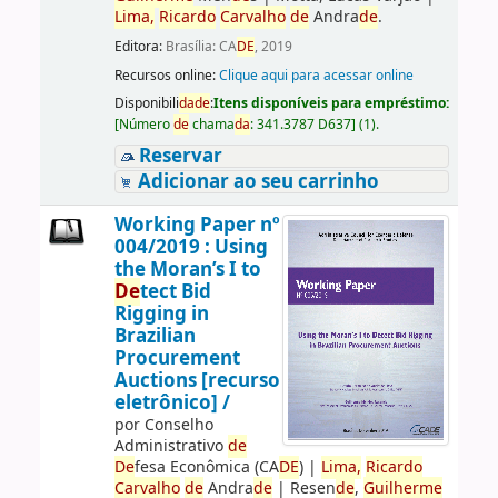
Lima,
Ricardo
Carvalho
de
Andra
de
.
Editora:
Brasília: CA
DE
, 2019
Recursos online:
Clique aqui para acessar online
Disponibili
da
de
:
Itens disponíveis para empréstimo:
[
Número
de
chama
da
:
341.3787 D637
]
(1).
Reservar
Adicionar ao seu carrinho
Working Paper nº
004/2019 : Using
the Moran’s I to
De
tect Bid
Rigging in
Brazilian
Procurement
Auctions [recurso
eletrônico] /
por
Conselho
Administrativo
de
De
fesa Econômica (CA
DE
)
|
Lima,
Ricardo
Carvalho
de
Andra
de
|
Resen
de
,
Guilherme