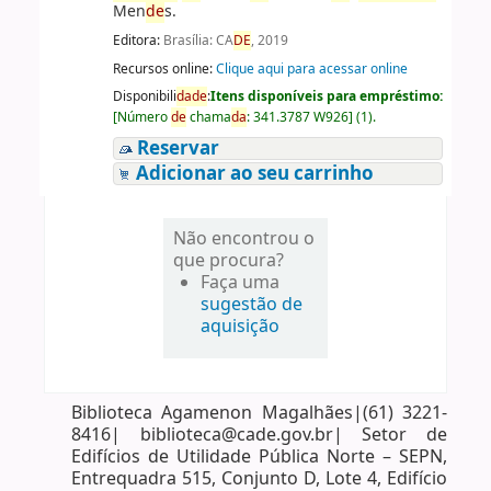
Men
de
s.
Editora:
Brasília: CA
DE
, 2019
Recursos online:
Clique aqui para acessar online
Disponibili
da
de
:
Itens disponíveis para empréstimo:
[
Número
de
chama
da
:
341.3787 W926
]
(1).
Reservar
Adicionar ao seu carrinho
Não encontrou o
que procura?
Faça uma
sugestão de
aquisição
Biblioteca Agamenon Magalhães|(61) 3221-
8416| biblioteca@cade.gov.br| Setor de
Edifícios de Utilidade Pública Norte – SEPN,
Entrequadra 515, Conjunto D, Lote 4, Edifício