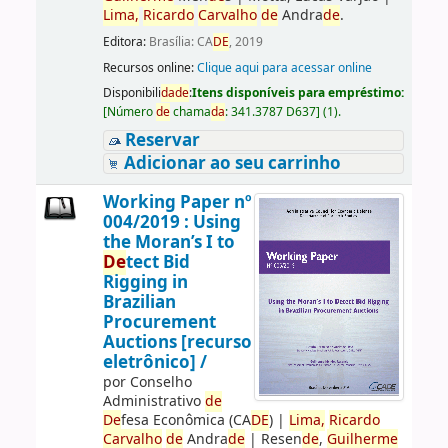
Lima,
Ricardo
Carvalho
de
Andra
de
.
Editora:
Brasília: CA
DE
, 2019
Recursos online:
Clique aqui para acessar online
Disponibili
da
de
:
Itens disponíveis para empréstimo:
[
Número
de
chama
da
:
341.3787 D637
]
(1).
Reservar
Adicionar ao seu carrinho
Working Paper nº
004/2019 : Using
the Moran’s I to
De
tect Bid
Rigging in
Brazilian
Procurement
Auctions [recurso
eletrônico] /
por
Conselho
Administrativo
de
De
fesa Econômica (CA
DE
)
|
Lima,
Ricardo
Carvalho
de
Andra
de
|
Resen
de
,
Guilherme