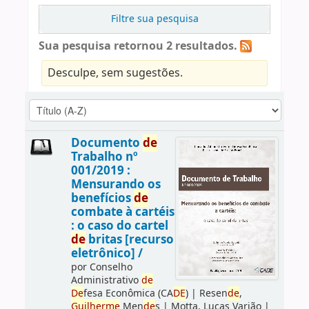
Filtre sua pesquisa
Sua pesquisa retornou 2 resultados.
Desculpe, sem sugestões.
Documento
de
Trabalho nº
001/2019 :
Mensurando os
benefícios
de
combate à cartéis
: o caso do cartel
de
britas [recurso
eletrônico] /
por
Conselho
Administrativo
de
De
fesa Econômica (CA
DE
)
|
Resen
de
,
Guilherme
Men
de
s
|
Motta, Lucas Varjão
|