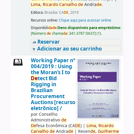
Lima,
Ricardo
Carvalho
de
Andra
de
.
Editora:
Brasília: CA
DE
, 2019
Recursos online:
Clique aqui para acessar online
Disponibili
da
de
:
Itens disponíveis para empréstimo:
[
Número
de
chama
da
:
341.3787 D637
]
(1).
Reservar
Adicionar ao seu carrinho
Working Paper nº
004/2019 : Using
the Moran’s I to
De
tect Bid
Rigging in
Brazilian
Procurement
Auctions [recurso
eletrônico] /
por
Conselho
Administrativo
de
De
fesa Econômica (CA
DE
)
|
Lima,
Ricardo
Carvalho
de
Andra
de
|
Resen
de
,
Guilherme