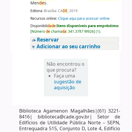
Men
de
s.
Editora:
Brasília: CA
DE
, 2019
Recursos online:
Clique aqui para acessar online
Disponibili
da
de
:
Itens disponíveis para empréstimo:
[
Número
de
chama
da
:
341.3787 W926
]
(1).
Reservar
Adicionar ao seu carrinho
Não encontrou o
que procura?
Faça uma
sugestão de
aquisição
Biblioteca Agamenon Magalhães|(61) 3221-
8416| biblioteca@cade.gov.br| Setor de
Edifícios de Utilidade Pública Norte – SEPN,
Entrequadra 515, Conjunto D, Lote 4, Edifício