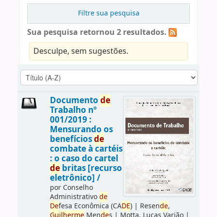
Filtre sua pesquisa
Sua pesquisa retornou 2 resultados.
Desculpe, sem sugestões.
Documento
de
Trabalho nº
001/2019 :
Mensurando os
benefícios
de
combate à cartéis
: o caso do cartel
de
britas [recurso
eletrônico] /
por
Conselho
Administrativo
de
De
fesa Econômica (CA
DE
)
|
Resen
de
,
Guilherme
Men
de
s
|
Motta, Lucas Varjão
|