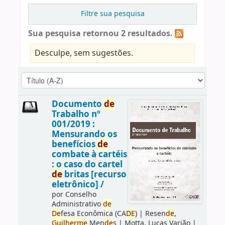
Filtre sua pesquisa
Sua pesquisa retornou 2 resultados.
Desculpe, sem sugestões.
Documento
de
Trabalho nº
001/2019 :
Mensurando os
benefícios
de
combate à cartéis
: o caso do cartel
de
britas [recurso
eletrônico] /
por
Conselho
Administrativo
de
De
fesa Econômica (CA
DE
)
|
Resen
de
,
Guilherme
Men
de
s
|
Motta, Lucas Varjão
|