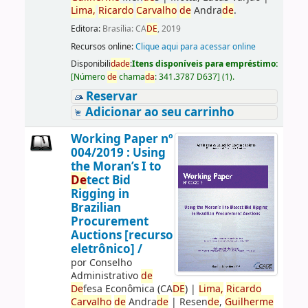
Lima,
Ricardo
Carvalho
de
Andra
de
.
Editora:
Brasília: CA
DE
, 2019
Recursos online:
Clique aqui para acessar online
Disponibili
da
de
:
Itens disponíveis para empréstimo:
[
Número
de
chama
da
:
341.3787 D637
]
(1).
Reservar
Adicionar ao seu carrinho
Working Paper nº
004/2019 : Using
the Moran’s I to
De
tect Bid
Rigging in
Brazilian
Procurement
Auctions [recurso
eletrônico] /
por
Conselho
Administrativo
de
De
fesa Econômica (CA
DE
)
|
Lima,
Ricardo
Carvalho
de
Andra
de
|
Resen
de
,
Guilherme