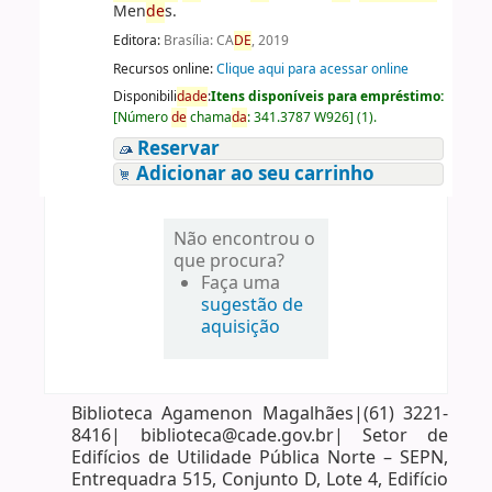
Men
de
s.
Editora:
Brasília: CA
DE
, 2019
Recursos online:
Clique aqui para acessar online
Disponibili
da
de
:
Itens disponíveis para empréstimo:
[
Número
de
chama
da
:
341.3787 W926
]
(1).
Reservar
Adicionar ao seu carrinho
Não encontrou o
que procura?
Faça uma
sugestão de
aquisição
Biblioteca Agamenon Magalhães|(61) 3221-
8416| biblioteca@cade.gov.br| Setor de
Edifícios de Utilidade Pública Norte – SEPN,
Entrequadra 515, Conjunto D, Lote 4, Edifício