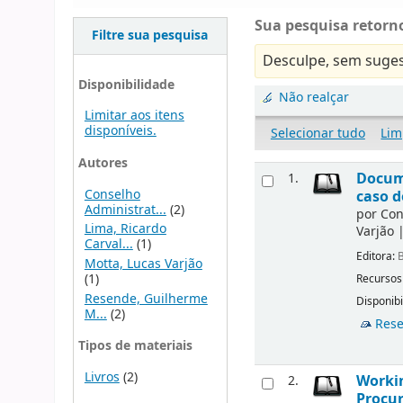
Sua pesquisa retorno
Filtre sua pesquisa
Desculpe, sem suges
Disponibilidade
Não realçar
Limitar aos itens
disponíveis.
Selecionar tudo
Lim
Autores
Docume
1.
Conselho
caso d
Administrat...
(2)
por
Con
Lima, Ricardo
Varjão
Carval...
(1)
Editora:
B
Motta, Lucas Varjão
(1)
Recursos
Resende, Guilherme
Disponibi
M...
(2)
Rese
Tipos de materiais
Livros
(2)
Workin
2.
Procur