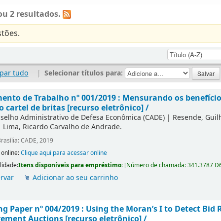
u 2 resultados.
tões.
par tudo
|
Selecionar títulos para:
nto de Trabalho nº 001/2019 : Mensurando os benefícios
o cartel de britas [recurso eletrônico] /
selho Administrativo de Defesa Econômica (CADE)
|
Resende, Gui
|
Lima, Ricardo Carvalho de Andrade.
rasília: CADE, 2019
 online:
Clique aqui para acessar online
lidade:
Itens disponíveis para empréstimo:
[
Número de chamada:
341.3787 D
rvar
Adicionar ao seu carrinho
g Paper nº 004/2019 : Using the Moran’s I to Detect Bid R
ement Auctions [recurso eletrônico] /