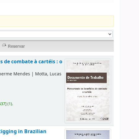
 de combate à cartéis : o
lherme Mendes
|
Motta, Lucas
637
]
(1).
igging in Brazilian