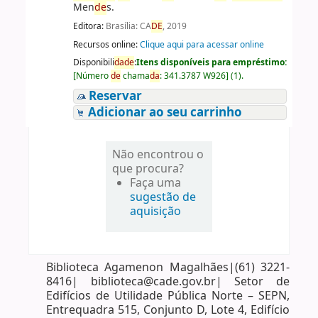
Men
de
s.
Editora:
Brasília: CA
DE
, 2019
Recursos online:
Clique aqui para acessar online
Disponibili
da
de
:
Itens disponíveis para empréstimo:
[
Número
de
chama
da
:
341.3787 W926
]
(1).
Reservar
Adicionar ao seu carrinho
Não encontrou o
que procura?
Faça uma
sugestão de
aquisição
Biblioteca Agamenon Magalhães|(61) 3221-
8416| biblioteca@cade.gov.br| Setor de
Edifícios de Utilidade Pública Norte – SEPN,
Entrequadra 515, Conjunto D, Lote 4, Edifício