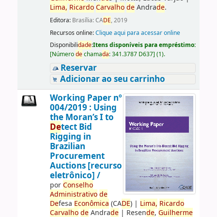
Lima,
Ricardo
Carvalho
de
Andra
de
.
Editora:
Brasília: CA
DE
, 2019
Recursos online:
Clique aqui para acessar online
Disponibili
da
de
:
Itens disponíveis para empréstimo:
[
Número
de
chama
da
:
341.3787 D637
]
(1).
Reservar
Adicionar ao seu carrinho
Working Paper nº
004/2019 : Using
the Moran’s I to
De
tect Bid
Rigging in
Brazilian
Procurement
Auctions [recurso
eletrônico] /
por
Conselho
Administrativo
de
De
fesa
Econômica
(CA
DE
)
|
Lima,
Ricardo
Carvalho
de
Andra
de
|
Resen
de
,
Guilherme