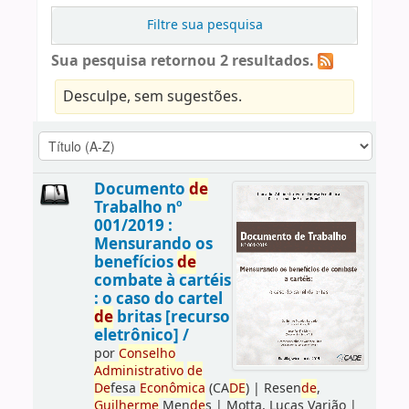
Filtre sua pesquisa
Sua pesquisa retornou 2 resultados.
Desculpe, sem sugestões.
Documento
de
Trabalho nº
001/2019 :
Mensurando os
benefícios
de
combate à cartéis
: o caso do cartel
de
britas [recurso
eletrônico] /
por
Conselho
Administrativo
de
De
fesa
Econômica
(CA
DE
)
|
Resen
de
,
Guilherme
Men
de
s
|
Motta, Lucas Varjão
|