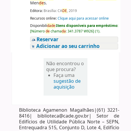
Men
de
s.
Editora:
Brasília: CA
DE
, 2019
Recursos online:
Clique aqui para acessar online
Disponibili
da
de
:
Itens disponíveis para empréstimo:
[
Número
de
chama
da
:
341.3787 W926
]
(1).
Reservar
Adicionar ao seu carrinho
Não encontrou o
que procura?
Faça uma
sugestão de
aquisição
Biblioteca Agamenon Magalhães|(61) 3221-
8416| biblioteca@cade.gov.br| Setor de
Edifícios de Utilidade Pública Norte – SEPN,
Entrequadra 515, Conjunto D, Lote 4, Edifício