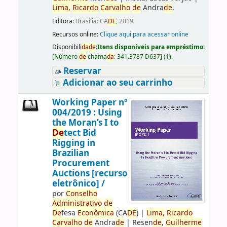
Lima,
Ricardo
Carvalho
de
Andra
de
.
Editora:
Brasília: CA
DE
, 2019
Recursos online:
Clique aqui para acessar online
Disponibili
da
de
:
Itens disponíveis para empréstimo:
[
Número
de
chama
da
:
341.3787 D637
]
(1).
Reservar
Adicionar ao seu carrinho
Working Paper nº
004/2019 : Using
the Moran’s I to
De
tect Bid
Rigging in
Brazilian
Procurement
Auctions [recurso
eletrônico] /
por
Conselho
Administrativo
de
De
fesa
Econômica
(CA
DE
)
|
Lima,
Ricardo
Carvalho
de
Andra
de
|
Resen
de
,
Guilherme