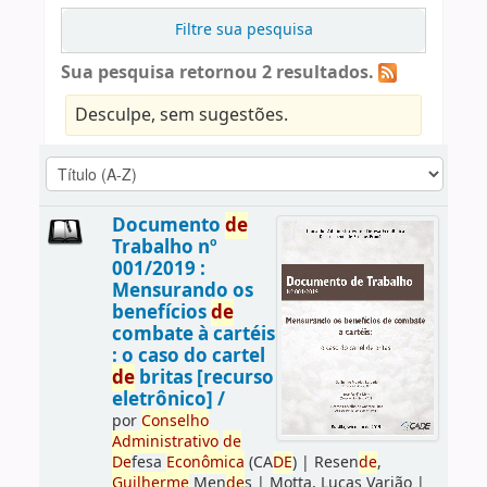
Filtre sua pesquisa
Sua pesquisa retornou 2 resultados.
Desculpe, sem sugestões.
Documento
de
Trabalho nº
001/2019 :
Mensurando os
benefícios
de
combate à cartéis
: o caso do cartel
de
britas [recurso
eletrônico] /
por
Conselho
Administrativo
de
De
fesa
Econômica
(CA
DE
)
|
Resen
de
,
Guilherme
Men
de
s
|
Motta, Lucas Varjão
|