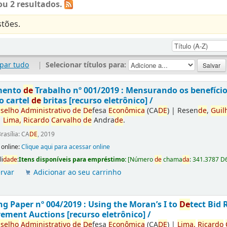
u 2 resultados.
tões.
par tudo
|
Selecionar títulos para:
mento
de
Trabalho nº 001/2019 : Mensurando os benefíci
o cartel
de
britas [recurso eletrônico] /
selho
Administrativo
de
De
fesa
Econômica
(CA
DE
)
|
Resen
de
,
Guil
|
Lima,
Ricardo
Carvalho
de
Andra
de
.
rasília: CA
DE
, 2019
 online:
Clique aqui para acessar online
li
da
de
:
Itens disponíveis para empréstimo:
[
Número
de
chama
da
:
341.3787 D
rvar
Adicionar ao seu carrinho
g Paper nº 004/2019 : Using the Moran’s I to
De
tect Bid 
ement Auctions [recurso eletrônico] /
selho
Administrativo
de
De
fesa
Econômica
(CA
DE
)
|
Lima,
Ricardo