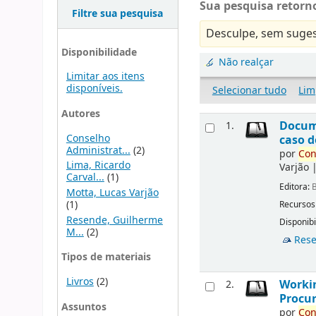
Sua pesquisa retorno
Filtre sua pesquisa
Desculpe, sem suges
Disponibilidade
Não realçar
Limitar aos itens
disponíveis.
Selecionar tudo
Lim
Autores
Docu
1.
Conselho
caso d
Administrat...
(2)
por
Con
Lima, Ricardo
Varjão
Carval...
(1)
Editora:
B
Motta, Lucas Varjão
(1)
Recursos
Resende, Guilherme
Disponibi
M...
(2)
Rese
Tipos de materiais
Livros
(2)
Workin
2.
Procur
Assuntos
por
Con