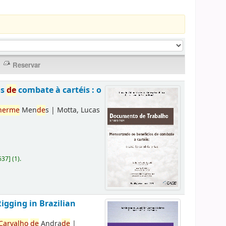
os
de
combate à cartéis : o
herme
Men
de
s
|
Motta, Lucas
637
]
(1).
Rigging in Brazilian
Carvalho
de
Andra
de
|