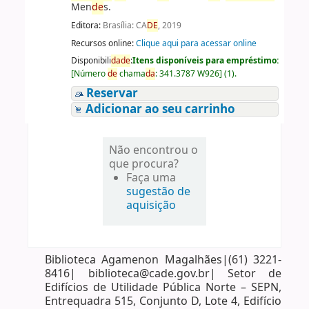
Men
de
s.
Editora:
Brasília: CA
DE
, 2019
Recursos online:
Clique aqui para acessar online
Disponibili
da
de
:
Itens disponíveis para empréstimo:
[
Número
de
chama
da
:
341.3787 W926
]
(1).
Reservar
Adicionar ao seu carrinho
Não encontrou o
que procura?
Faça uma
sugestão de
aquisição
Biblioteca Agamenon Magalhães|(61) 3221-
8416| biblioteca@cade.gov.br| Setor de
Edifícios de Utilidade Pública Norte – SEPN,
Entrequadra 515, Conjunto D, Lote 4, Edifício