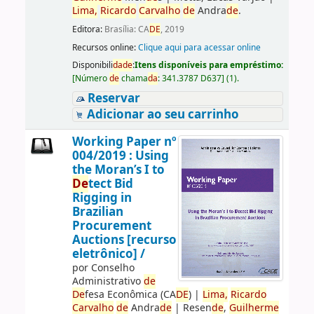
Lima,
Ricardo
Carvalho
de
Andra
de
.
Editora:
Brasília: CA
DE
, 2019
Recursos online:
Clique aqui para acessar online
Disponibili
da
de
:
Itens disponíveis para empréstimo:
[
Número
de
chama
da
:
341.3787 D637
]
(1).
Reservar
Adicionar ao seu carrinho
Working Paper nº
004/2019 : Using
the Moran’s I to
De
tect Bid
Rigging in
Brazilian
Procurement
Auctions [recurso
eletrônico] /
por
Conselho
Administrativo
de
De
fesa Econômica (CA
DE
)
|
Lima,
Ricardo
Carvalho
de
Andra
de
|
Resen
de
,
Guilherme