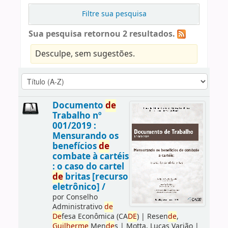
Filtre sua pesquisa
Sua pesquisa retornou 2 resultados.
Desculpe, sem sugestões.
Documento
de
Trabalho nº
001/2019 :
Mensurando os
benefícios
de
combate à cartéis
: o caso do cartel
de
britas [recurso
eletrônico] /
por
Conselho
Administrativo
de
De
fesa Econômica (CA
DE
)
|
Resen
de
,
Guilherme
Men
de
s
|
Motta, Lucas Varjão
|