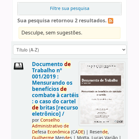
Filtre sua pesquisa
Sua pesquisa retornou 2 resultados.
Desculpe, sem sugestões.
Documento
de
Trabalho nº
001/2019 :
Mensurando os
benefícios
de
combate à cartéis
: o caso do cartel
de
britas [recurso
eletrônico] /
por
Conselho
Administrativo
de
De
fesa
Econômica
(CA
DE
)
|
Resen
de
,
Guilherme
Men
de
s
|
Motta, Lucas Varjão
|