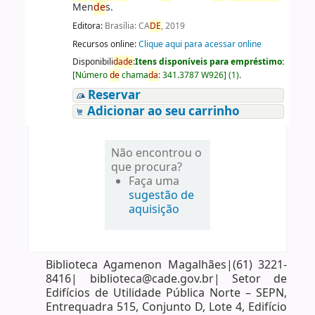
Men
de
s.
Editora:
Brasília: CA
DE
, 2019
Recursos online:
Clique aqui para acessar online
Disponibili
da
de
:
Itens disponíveis para empréstimo:
[
Número
de
chama
da
:
341.3787 W926
]
(1).
Reservar
Adicionar ao seu carrinho
Não encontrou o
que procura?
Faça uma
sugestão de
aquisição
Biblioteca Agamenon Magalhães|(61) 3221-
8416| biblioteca@cade.gov.br| Setor de
Edifícios de Utilidade Pública Norte – SEPN,
Entrequadra 515, Conjunto D, Lote 4, Edifício