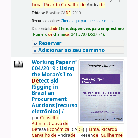
Lima,
Ricardo
Carvalho
de
Andra
de
.
Editora:
Brasília: CA
DE
, 2019
Recursos online:
Clique aqui para acessar online
Disponibili
da
de
:
Itens disponíveis para empréstimo:
[
Número
de
chama
da
:
341.3787 D637
]
(1).
Reservar
Adicionar ao seu carrinho
Working Paper nº
004/2019 : Using
the Moran’s I to
De
tect Bid
Rigging in
Brazilian
Procurement
Auctions [recurso
eletrônico] /
por
Conselho
Administrativo
de
De
fesa
Econômica
(CA
DE
)
|
Lima,
Ricardo
Carvalho
de
Andra
de
|
Resen
de
,
Guilherme