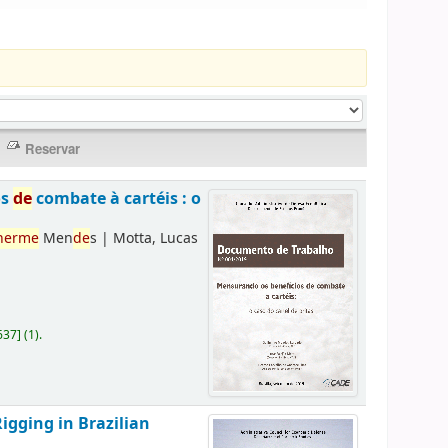
os
de
combate à cartéis : o
herme
Men
de
s
|
Motta, Lucas
637
]
(1).
Rigging in Brazilian