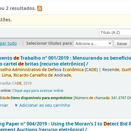
u 2 resultados.
tões.
par tudo
|
Selecionar títulos para:
mento
de
Trabalho nº 001/2019 : Mensurando os benefíci
o cartel
de
britas [recurso eletrônico] /
selho
Administrativo
de
De
fesa
Econômica
(CA
DE
)
|
Resen
de
,
Guil
|
Lima,
Ricardo
Carvalho
de
Andra
de
.
rasília: CA
DE
, 2019
 online:
Clique aqui para acessar online
li
da
de
:
Itens disponíveis para empréstimo:
[
Número
de
chama
da
:
341.3787 D
rvar
Adicionar ao seu carrinho
g Paper nº 004/2019 : Using the Moran’s I to
De
tect Bid 
ement Auctions [recurso eletrônico] /