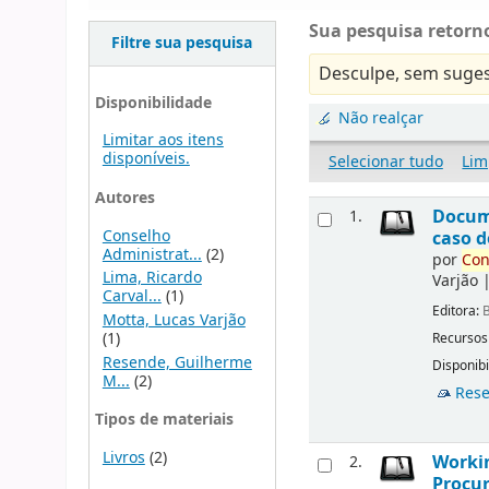
Sua pesquisa retorno
Filtre sua pesquisa
Desculpe, sem suges
Disponibilidade
Não realçar
Limitar aos itens
disponíveis.
Selecionar tudo
Lim
Autores
Docu
1.
Conselho
caso d
Administrat...
(2)
por
Con
Lima, Ricardo
Varjão
Carval...
(1)
Editora:
B
Motta, Lucas Varjão
(1)
Recursos
Resende, Guilherme
Disponibi
M...
(2)
Rese
Tipos de materiais
Livros
(2)
Workin
2.
Procur