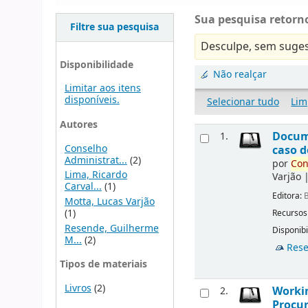
Sua pesquisa retorno
Filtre sua pesquisa
Desculpe, sem suges
Disponibilidade
Não realçar
Limitar aos itens
disponíveis.
Selecionar tudo
Lim
Autores
Docu
1.
Conselho
caso d
Administrat...
(2)
por
Con
Lima, Ricardo
Varjão
Carval...
(1)
Editora:
B
Motta, Lucas Varjão
(1)
Recursos
Resende, Guilherme
Disponibi
M...
(2)
Rese
Tipos de materiais
Livros
(2)
Workin
2.
Procur