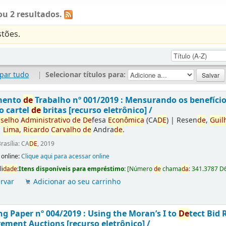
u 2 resultados.
tões.
par tudo
|
Selecionar títulos para:
mento
de
Trabalho nº 001/2019 : Mensurando os benefíci
o cartel
de
britas [recurso eletrônico] /
selho
Administrativo
de
De
fesa
Econômica
(CA
DE
)
|
Resen
de
,
Guil
|
Lima,
Ricardo
Carvalho
de
Andra
de
.
rasília: CA
DE
, 2019
 online:
Clique aqui para acessar online
li
da
de
:
Itens disponíveis para empréstimo:
[
Número
de
chama
da
:
341.3787 D
rvar
Adicionar ao seu carrinho
g Paper nº 004/2019 : Using the Moran’s I to
De
tect Bid 
ement Auctions [recurso eletrônico] /