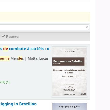
os
de
combate à cartéis : o
herme
Men
de
s
|
Motta, Lucas
637
]
(1).
Rigging in Brazilian