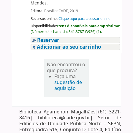
Mendes.
Editora:
Brasília: CADE, 2019
Recursos online:
Clique aqui para acessar online
Disponibilidade:
Itens disponíveis para empréstimo:
[
Número de chamada:
341.3787 W926
]
(1).
Reservar
Adicionar ao seu carrinho
Não encontrou o
que procura?
Faça uma
sugestão de
aquisição
Biblioteca Agamenon Magalhães|(61) 3221-
8416| biblioteca@cade.gov.br| Setor de
Edifícios de Utilidade Pública Norte – SEPN,
Entrequadra 515, Conjunto D, Lote 4, Edifício