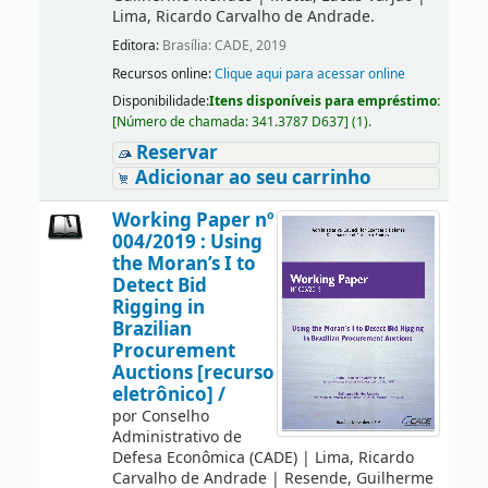
Lima, Ricardo Carvalho de Andrade.
Editora:
Brasília: CADE, 2019
Recursos online:
Clique aqui para acessar online
Disponibilidade:
Itens disponíveis para empréstimo:
[
Número de chamada:
341.3787 D637
]
(1).
Reservar
Adicionar ao seu carrinho
Working Paper nº
004/2019 : Using
the Moran’s I to
Detect Bid
Rigging in
Brazilian
Procurement
Auctions [recurso
eletrônico] /
por
Conselho
Administrativo de
Defesa Econômica (CADE)
|
Lima, Ricardo
Carvalho de Andrade
|
Resende, Guilherme