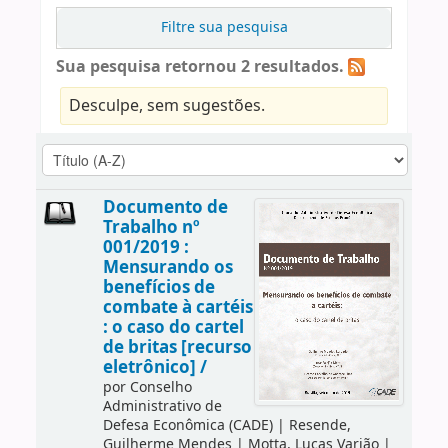
Filtre sua pesquisa
Sua pesquisa retornou 2 resultados.
Desculpe, sem sugestões.
Documento de
Trabalho nº
001/2019 :
Mensurando os
benefícios de
combate à cartéis
: o caso do cartel
de britas [recurso
eletrônico] /
por
Conselho
Administrativo de
Defesa Econômica (CADE)
|
Resende,
Guilherme Mendes
|
Motta, Lucas Varjão
|