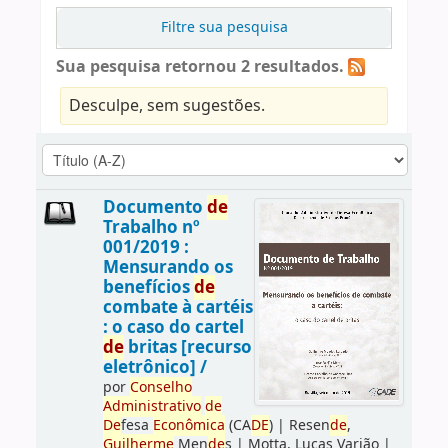
Filtre sua pesquisa
Sua pesquisa retornou 2 resultados.
Desculpe, sem sugestões.
Documento
de
Trabalho nº
001/2019 :
Mensurando os
benefícios
de
combate à cartéis
: o caso do cartel
de
britas [recurso
eletrônico] /
por
Conselho
Administrativo
de
De
fesa
Econômica
(CA
DE
)
|
Resen
de
,
Guilherme
Men
de
s
|
Motta, Lucas Varjão
|