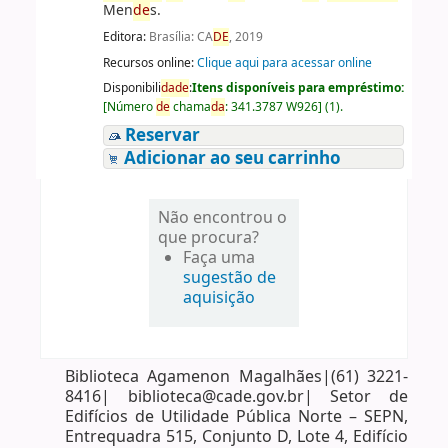
Men
de
s.
Editora:
Brasília: CA
DE
, 2019
Recursos online:
Clique aqui para acessar online
Disponibili
da
de
:
Itens disponíveis para empréstimo:
[
Número
de
chama
da
:
341.3787 W926
]
(1).
Reservar
Adicionar ao seu carrinho
Não encontrou o
que procura?
Faça uma
sugestão de
aquisição
Biblioteca Agamenon Magalhães|(61) 3221-
8416| biblioteca@cade.gov.br| Setor de
Edifícios de Utilidade Pública Norte – SEPN,
Entrequadra 515, Conjunto D, Lote 4, Edifício