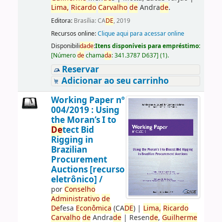
Lima,
Ricardo
Carvalho
de
Andra
de
.
Editora:
Brasília: CA
DE
, 2019
Recursos online:
Clique aqui para acessar online
Disponibili
da
de
:
Itens disponíveis para empréstimo:
[
Número
de
chama
da
:
341.3787 D637
]
(1).
Reservar
Adicionar ao seu carrinho
Working Paper nº
004/2019 : Using
the Moran’s I to
De
tect Bid
Rigging in
Brazilian
Procurement
Auctions [recurso
eletrônico] /
por
Conselho
Administrativo
de
De
fesa
Econômica
(CA
DE
)
|
Lima,
Ricardo
Carvalho
de
Andra
de
|
Resen
de
,
Guilherme