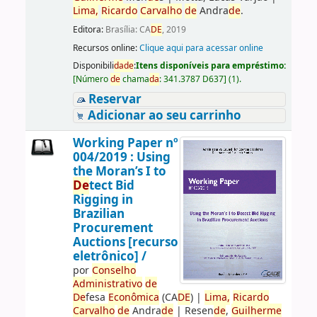
Lima,
Ricardo
Carvalho
de
Andra
de
.
Editora:
Brasília: CA
DE
, 2019
Recursos online:
Clique aqui para acessar online
Disponibili
da
de
:
Itens disponíveis para empréstimo:
[
Número
de
chama
da
:
341.3787 D637
]
(1).
Reservar
Adicionar ao seu carrinho
Working Paper nº
004/2019 : Using
the Moran’s I to
De
tect Bid
Rigging in
Brazilian
Procurement
Auctions [recurso
eletrônico] /
por
Conselho
Administrativo
de
De
fesa
Econômica
(CA
DE
)
|
Lima,
Ricardo
Carvalho
de
Andra
de
|
Resen
de
,
Guilherme