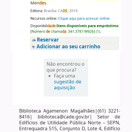
Men
de
s.
Editora:
Brasília: CA
DE
, 2019
Recursos online:
Clique aqui para acessar online
Disponibili
da
de
:
Itens disponíveis para empréstimo:
[
Número
de
chama
da
:
341.3787 W926
]
(1).
Reservar
Adicionar ao seu carrinho
Não encontrou o
que procura?
Faça uma
sugestão de
aquisição
Biblioteca Agamenon Magalhães|(61) 3221-
8416| biblioteca@cade.gov.br| Setor de
Edifícios de Utilidade Pública Norte – SEPN,
Entrequadra 515, Conjunto D, Lote 4, Edifício