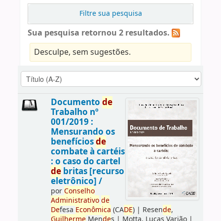
Filtre sua pesquisa
Sua pesquisa retornou 2 resultados.
Desculpe, sem sugestões.
Documento
de
Trabalho nº
001/2019 :
Mensurando os
benefícios
de
combate à cartéis
: o caso do cartel
de
britas [recurso
eletrônico] /
por
Conselho
Administrativo
de
De
fesa
Econômica
(CA
DE
)
|
Resen
de
,
Guilherme
Men
de
s
|
Motta, Lucas Varjão
|