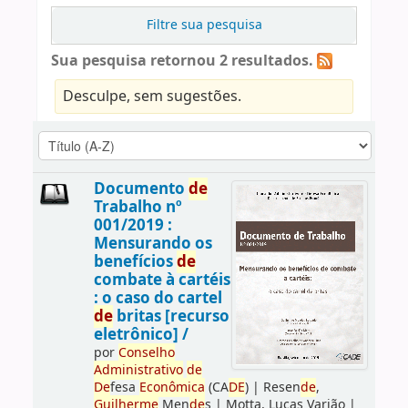
Filtre sua pesquisa
Sua pesquisa retornou 2 resultados.
Desculpe, sem sugestões.
Documento
de
Trabalho nº
001/2019 :
Mensurando os
benefícios
de
combate à cartéis
: o caso do cartel
de
britas [recurso
eletrônico] /
por
Conselho
Administrativo
de
De
fesa
Econômica
(CA
DE
)
|
Resen
de
,
Guilherme
Men
de
s
|
Motta, Lucas Varjão
|