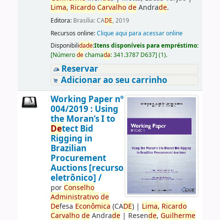
Lima,
Ricardo
Carvalho
de
Andra
de
.
Editora:
Brasília: CA
DE
, 2019
Recursos online:
Clique aqui para acessar online
Disponibili
da
de
:
Itens disponíveis para empréstimo:
[
Número
de
chama
da
:
341.3787 D637
]
(1).
Reservar
Adicionar ao seu carrinho
Working Paper nº
004/2019 : Using
the Moran’s I to
De
tect Bid
Rigging in
Brazilian
Procurement
Auctions [recurso
eletrônico] /
por
Conselho
Administrativo
de
De
fesa
Econômica
(CA
DE
)
|
Lima,
Ricardo
Carvalho
de
Andra
de
|
Resen
de
,
Guilherme