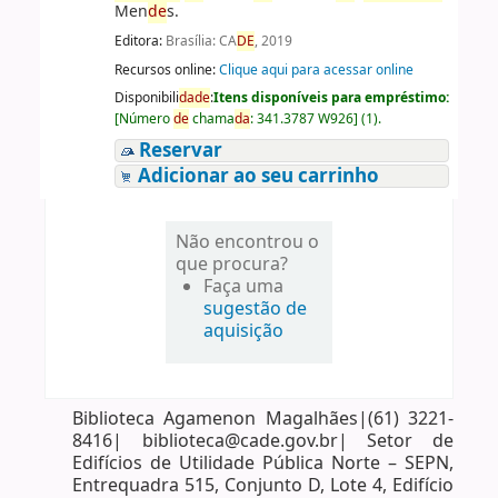
Men
de
s.
Editora:
Brasília: CA
DE
, 2019
Recursos online:
Clique aqui para acessar online
Disponibili
da
de
:
Itens disponíveis para empréstimo:
[
Número
de
chama
da
:
341.3787 W926
]
(1).
Reservar
Adicionar ao seu carrinho
Não encontrou o
que procura?
Faça uma
sugestão de
aquisição
Biblioteca Agamenon Magalhães|(61) 3221-
8416| biblioteca@cade.gov.br| Setor de
Edifícios de Utilidade Pública Norte – SEPN,
Entrequadra 515, Conjunto D, Lote 4, Edifício