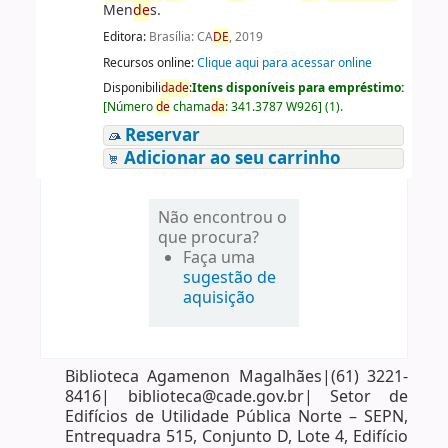
Men
de
s.
Editora:
Brasília: CA
DE
, 2019
Recursos online:
Clique aqui para acessar online
Disponibili
da
de
:
Itens disponíveis para empréstimo:
[
Número
de
chama
da
:
341.3787 W926
]
(1).
Reservar
Adicionar ao seu carrinho
Não encontrou o
que procura?
Faça uma
sugestão de
aquisição
Biblioteca Agamenon Magalhães|(61) 3221-
8416| biblioteca@cade.gov.br| Setor de
Edifícios de Utilidade Pública Norte – SEPN,
Entrequadra 515, Conjunto D, Lote 4, Edifício