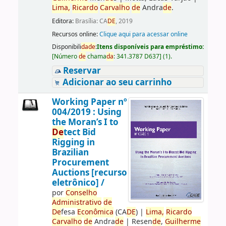
Lima,
Ricardo
Carvalho
de
Andra
de
.
Editora:
Brasília: CA
DE
, 2019
Recursos online:
Clique aqui para acessar online
Disponibili
da
de
:
Itens disponíveis para empréstimo:
[
Número
de
chama
da
:
341.3787 D637
]
(1).
Reservar
Adicionar ao seu carrinho
Working Paper nº
004/2019 : Using
the Moran’s I to
De
tect Bid
Rigging in
Brazilian
Procurement
Auctions [recurso
eletrônico] /
por
Conselho
Administrativo
de
De
fesa
Econômica
(CA
DE
)
|
Lima,
Ricardo
Carvalho
de
Andra
de
|
Resen
de
,
Guilherme