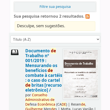
Filtre sua pesquisa
Sua pesquisa retornou 2 resultados.
Desculpe, sem sugestões.
Documento
de
Trabalho nº
001/2019 :
Mensurando os
benefícios
de
combate à cartéis
: o caso do cartel
de
britas [recurso
eletrônico] /
por
Conselho
Administrativo
de
De
fesa
Econômica
(CA
DE
)
|
Resen
de
,
Guilherme
Men
de
s
|
Motta, Lucas Varjão
|