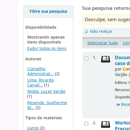
Sua pesquisa retorno
Filtre sua pesquisa
Desculpe, sem suges
Disponibilidade
Não realçar
Mostrando apenas
itens disponíveis
Selecionar tudo
Lim
Exibir todos os itens
Docu
1.
Autores
caso d
Conselho
por
Con
Administrat...
(2)
Varjão
Lima, Ricardo
Editora:
B
Carval...
(1)
Recursos
Motta, Lucas Varjão
(1)
Disponibi
Resende, Guilherme
Rese
M...
(2)
Tipos de materiais
Workin
2.
Livros
(2)
Procur