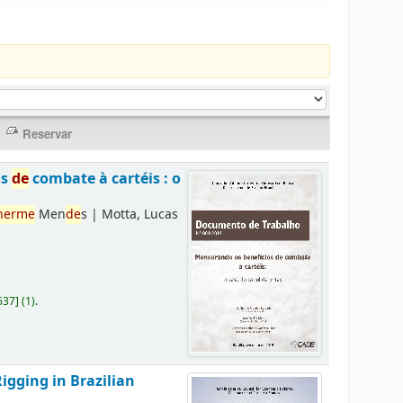
os
de
combate à cartéis : o
herme
Men
de
s
|
Motta, Lucas
637
]
(1).
Rigging in Brazilian