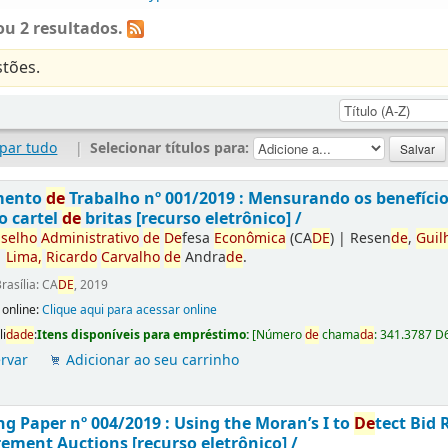
u 2 resultados.
tões.
par tudo
|
Selecionar títulos para:
mento
de
Trabalho nº 001/2019 : Mensurando os benefíci
o cartel
de
britas [recurso eletrônico] /
selho
Administrativo
de
De
fesa
Econômica
(CA
DE
)
|
Resen
de
,
Guil
|
Lima,
Ricardo
Carvalho
de
Andra
de
.
rasília: CA
DE
, 2019
 online:
Clique aqui para acessar online
li
da
de
:
Itens disponíveis para empréstimo:
[
Número
de
chama
da
:
341.3787 D
rvar
Adicionar ao seu carrinho
g Paper nº 004/2019 : Using the Moran’s I to
De
tect Bid 
ement Auctions [recurso eletrônico] /