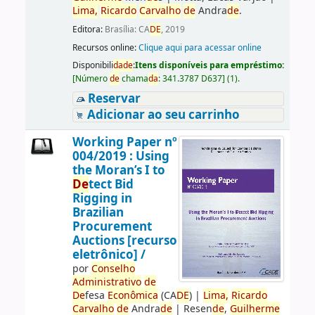
Lima,
Ricardo
Carvalho
de
Andra
de
.
Editora:
Brasília: CA
DE
, 2019
Recursos online:
Clique aqui para acessar online
Disponibili
da
de
:
Itens disponíveis para empréstimo:
[
Número
de
chama
da
:
341.3787 D637
]
(1).
Reservar
Adicionar ao seu carrinho
Working Paper nº
004/2019 : Using
the Moran’s I to
De
tect Bid
Rigging in
Brazilian
Procurement
Auctions [recurso
eletrônico] /
por
Conselho
Administrativo
de
De
fesa
Econômica
(CA
DE
)
|
Lima,
Ricardo
Carvalho
de
Andra
de
|
Resen
de
,
Guilherme