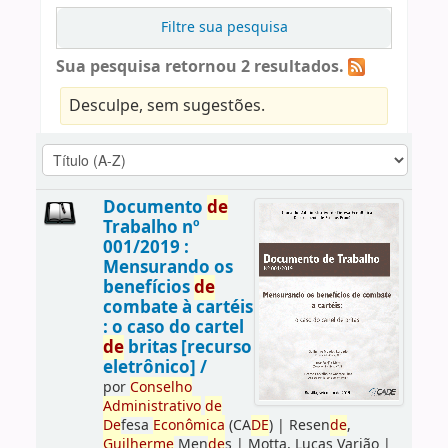
Filtre sua pesquisa
Sua pesquisa retornou 2 resultados.
Desculpe, sem sugestões.
Documento
de
Trabalho nº
001/2019 :
Mensurando os
benefícios
de
combate à cartéis
: o caso do cartel
de
britas [recurso
eletrônico] /
por
Conselho
Administrativo
de
De
fesa
Econômica
(CA
DE
)
|
Resen
de
,
Guilherme
Men
de
s
|
Motta, Lucas Varjão
|