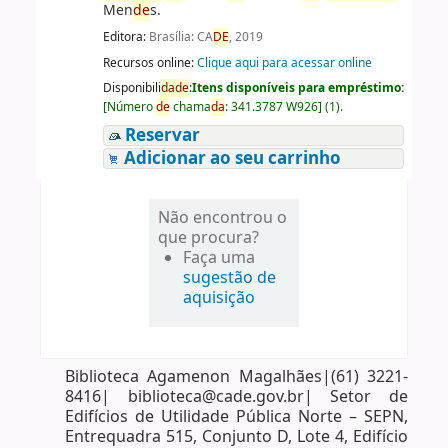
Men
de
s.
Editora:
Brasília: CA
DE
, 2019
Recursos online:
Clique aqui para acessar online
Disponibili
da
de
:
Itens disponíveis para empréstimo:
[
Número
de
chama
da
:
341.3787 W926
]
(1).
Reservar
Adicionar ao seu carrinho
Não encontrou o
que procura?
Faça uma
sugestão de
aquisição
Biblioteca Agamenon Magalhães|(61) 3221-
8416| biblioteca@cade.gov.br| Setor de
Edifícios de Utilidade Pública Norte – SEPN,
Entrequadra 515, Conjunto D, Lote 4, Edifício