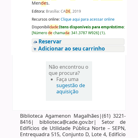
Men
de
s.
Editora:
Brasília: CA
DE
, 2019
Recursos online:
Clique aqui para acessar online
Disponibili
da
de
:
Itens disponíveis para empréstimo:
[
Número
de
chama
da
:
341.3787 W926
]
(1).
Reservar
Adicionar ao seu carrinho
Não encontrou o
que procura?
Faça uma
sugestão de
aquisição
Biblioteca Agamenon Magalhães|(61) 3221-
8416| biblioteca@cade.gov.br| Setor de
Edifícios de Utilidade Pública Norte – SEPN,
Entrequadra 515, Conjunto D, Lote 4, Edifício