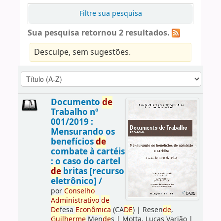
Filtre sua pesquisa
Sua pesquisa retornou 2 resultados.
Desculpe, sem sugestões.
Documento
de
Trabalho nº
001/2019 :
Mensurando os
benefícios
de
combate à cartéis
: o caso do cartel
de
britas [recurso
eletrônico] /
por
Conselho
Administrativo
de
De
fesa
Econômica
(CA
DE
)
|
Resen
de
,
Guilherme
Men
de
s
|
Motta, Lucas Varjão
|