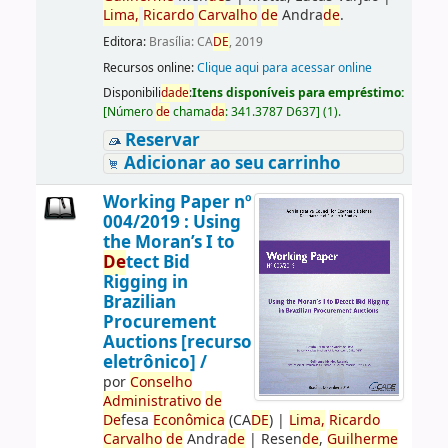
Lima,
Ricardo
Carvalho
de
Andra
de
.
Editora:
Brasília: CA
DE
, 2019
Recursos online:
Clique aqui para acessar online
Disponibili
da
de
:
Itens disponíveis para empréstimo:
[
Número
de
chama
da
:
341.3787 D637
]
(1).
Reservar
Adicionar ao seu carrinho
Working Paper nº
004/2019 : Using
the Moran’s I to
De
tect Bid
Rigging in
Brazilian
Procurement
Auctions [recurso
eletrônico] /
por
Conselho
Administrativo
de
De
fesa
Econômica
(CA
DE
)
|
Lima,
Ricardo
Carvalho
de
Andra
de
|
Resen
de
,
Guilherme