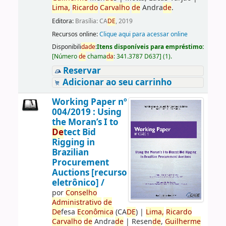
Lima,
Ricardo
Carvalho
de
Andra
de
.
Editora:
Brasília: CA
DE
, 2019
Recursos online:
Clique aqui para acessar online
Disponibili
da
de
:
Itens disponíveis para empréstimo:
[
Número
de
chama
da
:
341.3787 D637
]
(1).
Reservar
Adicionar ao seu carrinho
Working Paper nº
004/2019 : Using
the Moran’s I to
De
tect Bid
Rigging in
Brazilian
Procurement
Auctions [recurso
eletrônico] /
por
Conselho
Administrativo
de
De
fesa
Econômica
(CA
DE
)
|
Lima,
Ricardo
Carvalho
de
Andra
de
|
Resen
de
,
Guilherme