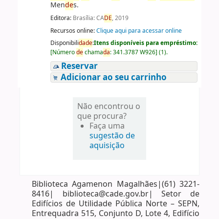
Men
de
s.
Editora:
Brasília: CA
DE
, 2019
Recursos online:
Clique aqui para acessar online
Disponibili
da
de
:
Itens disponíveis para empréstimo:
[
Número
de
chama
da
:
341.3787 W926
]
(1).
Reservar
Adicionar ao seu carrinho
Não encontrou o
que procura?
Faça uma
sugestão de
aquisição
Biblioteca Agamenon Magalhães|(61) 3221-
8416| biblioteca@cade.gov.br| Setor de
Edifícios de Utilidade Pública Norte – SEPN,
Entrequadra 515, Conjunto D, Lote 4, Edifício