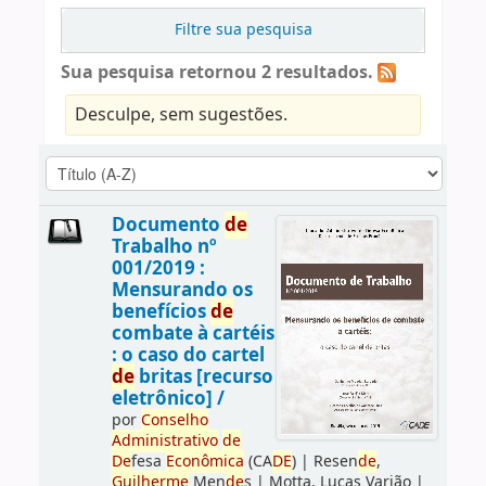
Filtre sua pesquisa
Sua pesquisa retornou 2 resultados.
Desculpe, sem sugestões.
Documento
de
Trabalho nº
001/2019 :
Mensurando os
benefícios
de
combate à cartéis
: o caso do cartel
de
britas [recurso
eletrônico] /
por
Conselho
Administrativo
de
De
fesa
Econômica
(CA
DE
)
|
Resen
de
,
Guilherme
Men
de
s
|
Motta, Lucas Varjão
|