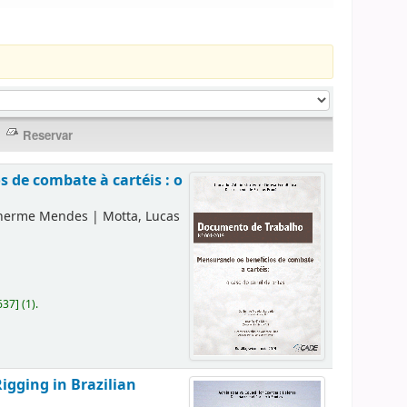
 de combate à cartéis : o
lherme Mendes
|
Motta, Lucas
637
]
(1).
igging in Brazilian