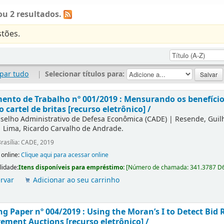
u 2 resultados.
tões.
par tudo
|
Selecionar títulos para:
nto de Trabalho nº 001/2019 : Mensurando os benefícios
o cartel de britas [recurso eletrônico] /
selho Administrativo de Defesa Econômica (CADE)
|
Resende, Gui
|
Lima, Ricardo Carvalho de Andrade.
rasília: CADE, 2019
 online:
Clique aqui para acessar online
lidade:
Itens disponíveis para empréstimo:
[
Número de chamada:
341.3787 D
rvar
Adicionar ao seu carrinho
g Paper nº 004/2019 : Using the Moran’s I to Detect Bid R
ement Auctions [recurso eletrônico] /