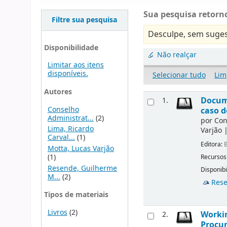
Sua pesquisa retorno
Filtre sua pesquisa
Desculpe, sem suges
Disponibilidade
Não realçar
Limitar aos itens
disponíveis.
Selecionar tudo
Lim
Autores
Docume
1.
Conselho
caso d
Administrat...
(2)
por
Con
Lima, Ricardo
Varjão
Carval...
(1)
Editora:
B
Motta, Lucas Varjão
(1)
Recursos
Resende, Guilherme
Disponibi
M...
(2)
Rese
Tipos de materiais
Livros
(2)
Workin
2.
Procur