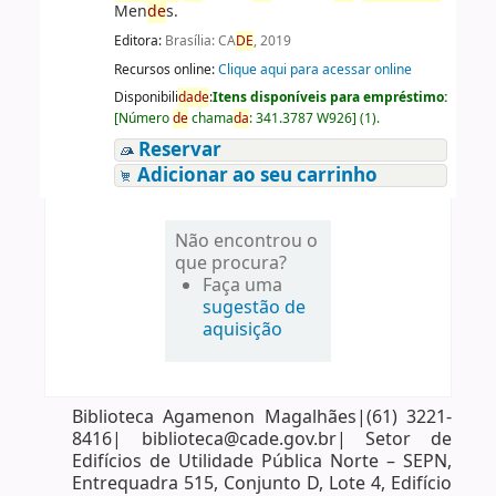
Men
de
s.
Editora:
Brasília: CA
DE
, 2019
Recursos online:
Clique aqui para acessar online
Disponibili
da
de
:
Itens disponíveis para empréstimo:
[
Número
de
chama
da
:
341.3787 W926
]
(1).
Reservar
Adicionar ao seu carrinho
Não encontrou o
que procura?
Faça uma
sugestão de
aquisição
Biblioteca Agamenon Magalhães|(61) 3221-
8416| biblioteca@cade.gov.br| Setor de
Edifícios de Utilidade Pública Norte – SEPN,
Entrequadra 515, Conjunto D, Lote 4, Edifício