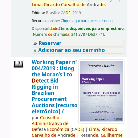
Lima,
Ricardo
Carvalho
de
Andra
de
.
Editora:
Brasília: CA
DE
, 2019
Recursos online:
Clique aqui para acessar online
Disponibili
da
de
:
Itens disponíveis para empréstimo:
[
Número
de
chama
da
:
341.3787 D637
]
(1).
Reservar
Adicionar ao seu carrinho
Working Paper nº
004/2019 : Using
the Moran’s I to
De
tect Bid
Rigging in
Brazilian
Procurement
Auctions [recurso
eletrônico] /
por
Conselho
Administrativo
de
De
fesa
Econômica
(CA
DE
)
|
Lima,
Ricardo
Carvalho
de
Andra
de
|
Resen
de
,
Guilherme