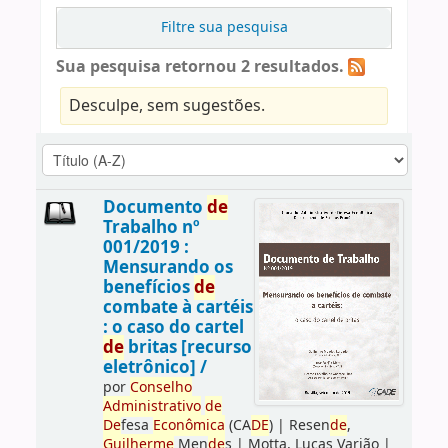
Filtre sua pesquisa
Sua pesquisa retornou 2 resultados.
Desculpe, sem sugestões.
Documento
de
Trabalho nº
001/2019 :
Mensurando os
benefícios
de
combate à cartéis
: o caso do cartel
de
britas [recurso
eletrônico] /
por
Conselho
Administrativo
de
De
fesa
Econômica
(CA
DE
)
|
Resen
de
,
Guilherme
Men
de
s
|
Motta, Lucas Varjão
|