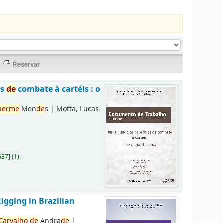
os
de
combate à cartéis : o
herme
Men
de
s
|
Motta, Lucas
637
]
(1).
Rigging in Brazilian
Carvalho
de
Andra
de
|