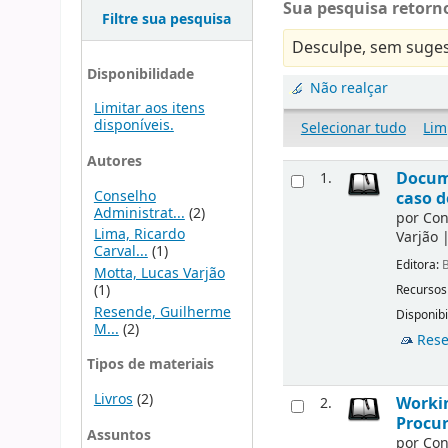
Sua pesquisa retorno
Filtre sua pesquisa
Desculpe, sem suges
Disponibilidade
Não realçar
Limitar aos itens
disponíveis.
Selecionar tudo
Lim
Autores
Docu
1.
Conselho
caso d
Administrat...
(2)
por
Con
Lima, Ricardo
Varjão
Carval...
(1)
Editora:
B
Motta, Lucas Varjão
(1)
Recursos
Resende, Guilherme
Disponibi
M...
(2)
Rese
Tipos de materiais
Livros
(2)
Workin
2.
Procur
Assuntos
por
Con