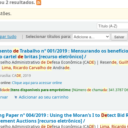
u 2 resultados.
tões.
par tudo
|
Selecionar títulos para:
mento
de
Trabalho nº 001/2019 : Mensurando os benefíci
o cartel
de
britas [recurso eletrônico] /
selho Administrativo
de
De
fesa Econômica (CA
DE
)
|
Resen
de
,
Guil
|
Lima,
Ricardo
Carvalho
de
Andra
de
.
rasília: CA
DE
, 2019
 online:
Clique aqui para acessar online
li
da
de
:
Itens disponíveis para empréstimo:
[
Número
de
chama
da
:
341.3787 D
rvar
Adicionar ao seu carrinho
g Paper nº 004/2019 : Using the Moran’s I to
De
tect Bid 
ement Auctions [recurso eletrônico] /
selho Administrativo
de
De
fesa Econômica (CA
DE
)
|
Lima,
Ricardo