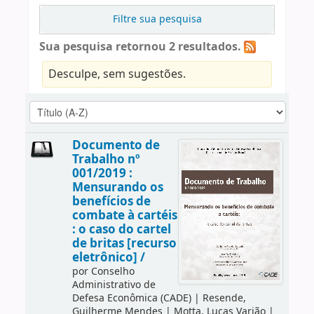
Filtre sua pesquisa
Sua pesquisa retornou 2 resultados.
Desculpe, sem sugestões.
Documento de
Trabalho nº
001/2019 :
Mensurando os
benefícios de
combate à cartéis
: o caso do cartel
de britas [recurso
eletrônico] /
por
Conselho
Administrativo de
Defesa Econômica (CADE)
|
Resende,
Guilherme Mendes
|
Motta, Lucas Varjão
|