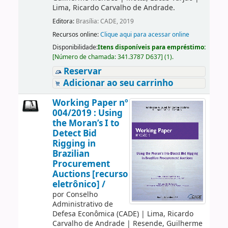
Lima, Ricardo Carvalho de Andrade.
Editora:
Brasília: CADE, 2019
Recursos online:
Clique aqui para acessar online
Disponibilidade:
Itens disponíveis para empréstimo:
[
Número de chamada:
341.3787 D637
]
(1).
Reservar
Adicionar ao seu carrinho
Working Paper nº
004/2019 : Using
the Moran’s I to
Detect Bid
Rigging in
Brazilian
Procurement
Auctions [recurso
eletrônico] /
por
Conselho
Administrativo de
Defesa Econômica (CADE)
|
Lima, Ricardo
Carvalho de Andrade
|
Resende, Guilherme