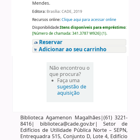
Mendes.
Editora:
Brasília: CADE, 2019
Recursos online:
Clique aqui para acessar online
Disponibilidade:
Itens disponíveis para empréstimo:
[
Número de chamada:
341.3787 W926
]
(1).
Reservar
Adicionar ao seu carrinho
Não encontrou o
que procura?
Faça uma
sugestão de
aquisição
Biblioteca Agamenon Magalhães|(61) 3221-
8416| biblioteca@cade.gov.br| Setor de
Edifícios de Utilidade Pública Norte – SEPN,
Entrequadra 515, Conjunto D, Lote 4, Edifício