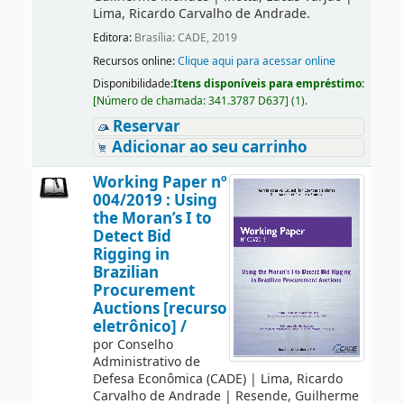
Lima, Ricardo Carvalho de Andrade.
Editora:
Brasília: CADE, 2019
Recursos online:
Clique aqui para acessar online
Disponibilidade:
Itens disponíveis para empréstimo:
[
Número de chamada:
341.3787 D637
]
(1).
Reservar
Adicionar ao seu carrinho
Working Paper nº
004/2019 : Using
the Moran’s I to
Detect Bid
Rigging in
Brazilian
Procurement
Auctions [recurso
eletrônico] /
por
Conselho
Administrativo de
Defesa Econômica (CADE)
|
Lima, Ricardo
Carvalho de Andrade
|
Resende, Guilherme