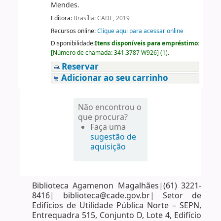
Mendes.
Editora:
Brasília: CADE, 2019
Recursos online:
Clique aqui para acessar online
Disponibilidade:
Itens disponíveis para empréstimo:
[
Número de chamada:
341.3787 W926
]
(1).
Reservar
Adicionar ao seu carrinho
Não encontrou o
que procura?
Faça uma
sugestão de
aquisição
Biblioteca Agamenon Magalhães|(61) 3221-
8416| biblioteca@cade.gov.br| Setor de
Edifícios de Utilidade Pública Norte – SEPN,
Entrequadra 515, Conjunto D, Lote 4, Edifício