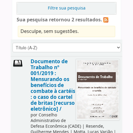
Filtre sua pesquisa
Sua pesquisa retornou 2 resultados.
Desculpe, sem sugestões.
Documento de
Trabalho nº
001/2019 :
Mensurando os
benefícios de
combate à cartéis
: o caso do cartel
de britas [recurso
eletrônico] /
por
Conselho
Administrativo de
Defesa Econômica (CADE)
|
Resende,
Guilherme Mendes
|
Motta, Lucas Varjão
|