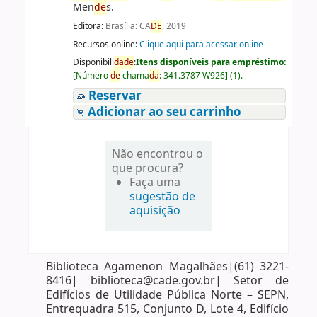
Men
de
s.
Editora:
Brasília: CA
DE
, 2019
Recursos online:
Clique aqui para acessar online
Disponibili
da
de
:
Itens disponíveis para empréstimo:
[
Número
de
chama
da
:
341.3787 W926
]
(1).
Reservar
Adicionar ao seu carrinho
Não encontrou o
que procura?
Faça uma
sugestão de
aquisição
Biblioteca Agamenon Magalhães|(61) 3221-
8416| biblioteca@cade.gov.br| Setor de
Edifícios de Utilidade Pública Norte – SEPN,
Entrequadra 515, Conjunto D, Lote 4, Edifício