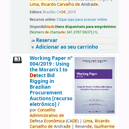
Lima,
Ricardo
Carvalho
de
Andra
de
.
Editora:
Brasília: CA
DE
, 2019
Recursos online:
Clique aqui para acessar online
Disponibili
da
de
:
Itens disponíveis para empréstimo:
[
Número
de
chama
da
:
341.3787 D637
]
(1).
Reservar
Adicionar ao seu carrinho
Working Paper nº
004/2019 : Using
the Moran’s I to
De
tect Bid
Rigging in
Brazilian
Procurement
Auctions [recurso
eletrônico] /
por
Conselho
Administrativo
de
De
fesa
Econômica
(CA
DE
)
|
Lima,
Ricardo
Carvalho
de
Andra
de
|
Resen
de
,
Guilherme