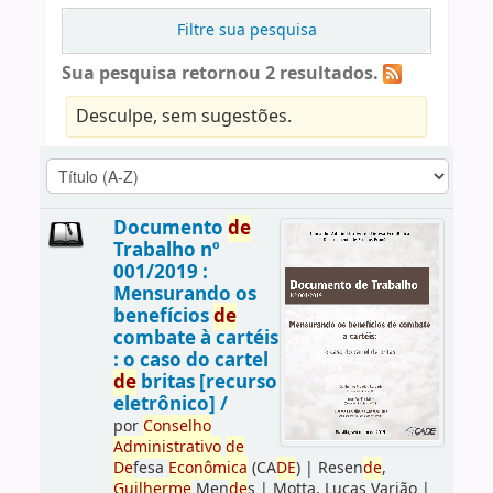
Filtre sua pesquisa
Sua pesquisa retornou 2 resultados.
Desculpe, sem sugestões.
Documento
de
Trabalho nº
001/2019 :
Mensurando os
benefícios
de
combate à cartéis
: o caso do cartel
de
britas [recurso
eletrônico] /
por
Conselho
Administrativo
de
De
fesa
Econômica
(CA
DE
)
|
Resen
de
,
Guilherme
Men
de
s
|
Motta, Lucas Varjão
|